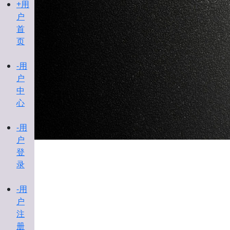
+用
户
首
页
-用
户
中
心
-用
户
登
录
-用
户
注
册