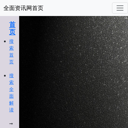
全面资讯网首页
进入 nav导航
首
页
搜
索
首
页
搜
索
全
面
解
读
➞