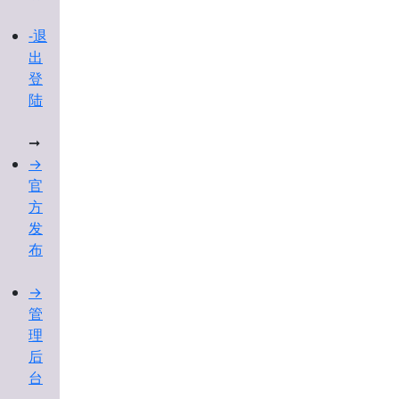
-退
出
登
陆
➞
→
官
方
发
布
→
管
理
后
台