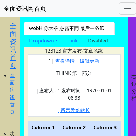
全面资讯网首页
进入 nav导航
全
webH 你大爷 必需不同 最后一条ID：
面
资
Dropdown
Link
Disabled
讯
123123
官方发布-文章系统
首
1|
查看详情
|
编辑更新
页
THINK 第一部分
全
面
访
|发布人 : 1 发布时间： 1970-01-01
谈
08:33
首
|留言发给站长
页
Column 1
Column 2
Column 3
功