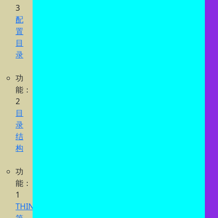
3
配
置
目
录
功
能：
2
目
录
结
构
功
能：
1
THINK