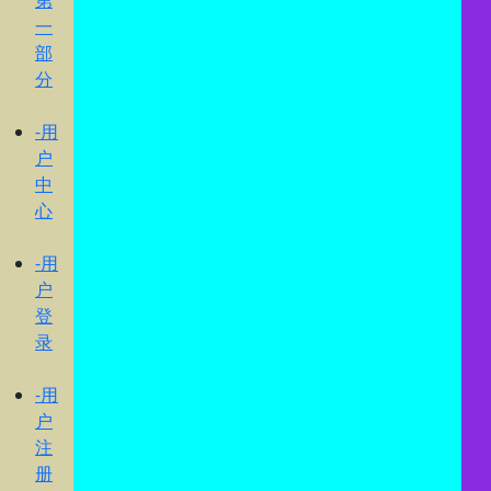
第
一
部
分
-用
户
中
心
-用
户
登
录
-用
户
注
册