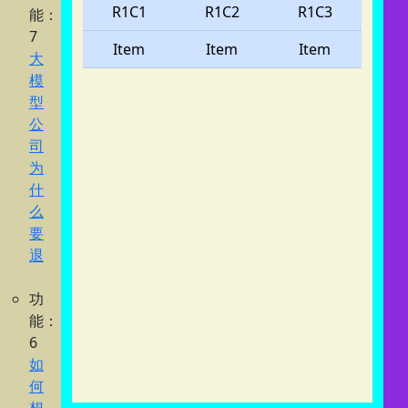
R1C1
R1C2
R1C3
能：
7
Item
Item
Item
大
模
型
公
司
为
什
么
要
退
功
能：
6
如
何