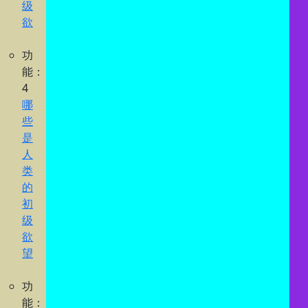
级
欲
功
能：
4
哪
些
是
人
类
的
初
级
欲
望
功
能：