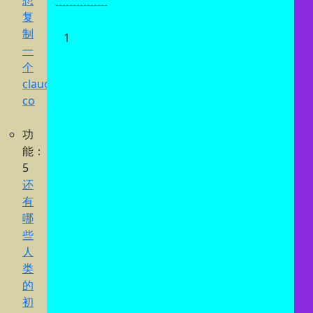
想
---------------
复
制
1
一
个
claude
co
功
能：
5
还
有
哪
些
人
类
的
初