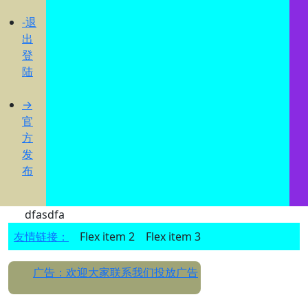
-退
出
登
陆
→
官
方
发
布
dfasdfa
友情链接：
Flex item 2
Flex item 3
广告：欢迎大家联系我们投放广告