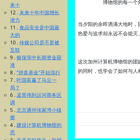
博物馆的每一个
来十
12 .
未来十年中国增长
潜力
当夕阳的余晖洒满大地时，
11 .
食品安全是中国最
热爱与追求却永远不会熄灭
大的
10 .
传媒公司是不是被
互联
9 .
银保等中长期资金获
这次加州计算机博物馆的团
准
的同时，也学会了如何与人
8 .
“拼盘基金”开始流行
7 .
叶国富赢了马云一
局？
6 .
孟景伟到运河商务区
调
5 .
北京通州张家湾小镇
擦
4 .
建设计算机博物馆的
思