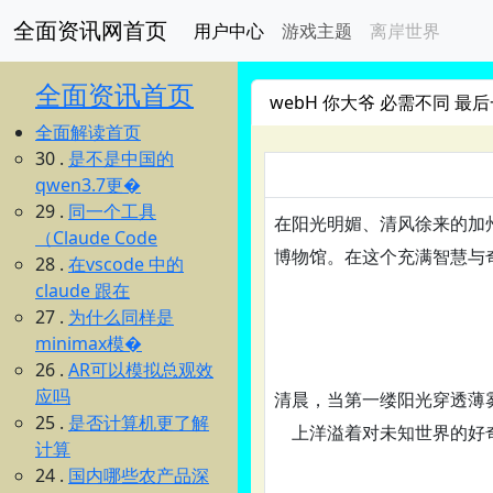
全面资讯网首页
用户中心
游戏主题
离岸世界
全面资讯首页
webH 你大爷 必需不同 最后
全面解读首页
30 .
是不是中国的
qwen3.7更�
29 .
同一个工具
在阳光明媚、清风徐来的加
（Claude Code
博物馆。在这个充满智慧与
28 .
在vscode 中的
claude 跟在
27 .
为什么同样是
minimax模�
26 .
AR可以模拟总观效
应吗
清晨，当第一缕阳光穿透薄
25 .
是否计算机更了解
上洋溢着对未知世界的好
计算
24 .
国内哪些农产品深