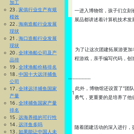
加工
23 .
家俱行业生产有规
一进入博物馆，孩子们立刻
模效
展品都讲述着计算机技术发
22 .
海南造船行业发展
现状
21 .
海口造船行业发展
现状
为了让这次团建拓展游更加
20 .
全球渔船公司及产
程游戏，亲手编写代码，创
品排
19 .
全球渔船价格排名
18 .
中国十大远洋捕鱼
---------------
公司
此外，博物馆还设置了“团
17 .
全球远洋捕鱼国家
1
产量
勇气，更重要的是培养了他
16 .
全球捕鱼国家产量
排名
15 .
远海养殖的可行性
14 .
远洋鱼多吗
随着团建活动的深入进行，
13 .
如果能让中国人未