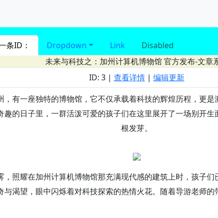
进入 nav导航
一条ID：
Dropdown
Link
Disabled
未来与科技之：加州计算机博物馆
官方发布-文章
ID: 3 |
查看详情
|
编辑更新
州，有一座独特的博物馆，它不仅承载着科技的辉煌历程，更是
奇趣的日子里，一群活泼可爱的孩子们在这里展开了一场别开生
根发芽。
雾，照耀在加州计算机博物馆那充满现代感的建筑上时，孩子们
奇与渴望，眼中闪烁着对科技探索的热情火花。随着导游老师的