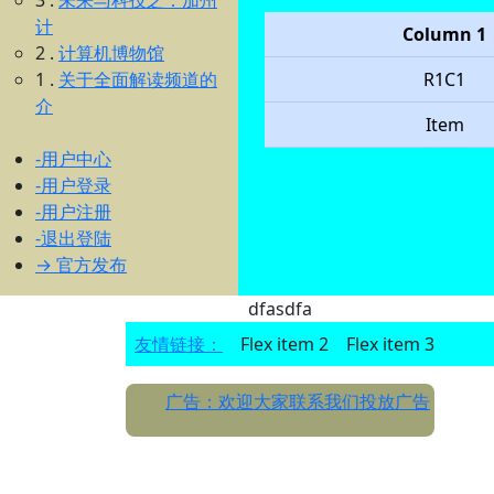
3 .
未来与科技之：加州
计
Column 1
2 .
计算机博物馆
1 .
关于全面解读频道的
R1C1
介
Item
-用户中心
-用户登录
-用户注册
-退出登陆
→ 官方发布
dfasdfa
友情链接：
Flex item 2
Flex item 3
广告：欢迎大家联系我们投放广告