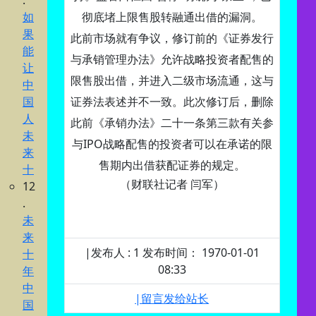
.
如
彻底堵上限售股转融通出借的漏洞。
果
此前市场就有争议，修订前的《证券发行
能
与承销管理办法》允许战略投资者配售的
让
限售股出借，并进入二级市场流通，这与
中
国
证券法表述并不一致。此次修订后，删除
人
此前《承销办法》二十一条第三款有关参
未
与IPO战略配售的投资者可以在承诺的限
来
售期内出借获配证券的规定。
十
（财联社记者 闫军）
12
.
未
来
|发布人 : 1 发布时间： 1970-01-01
十
08:33
年
中
|留言发给站长
国