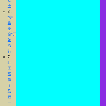
获
准
8 .
“拼
盘
基
金”开
始
流
行
7 .
叶
国
富
赢
了
马
云
一