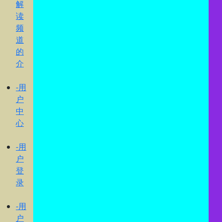
解
读
频
道
的
介
-用
户
中
心
-用
户
登
录
-用
户