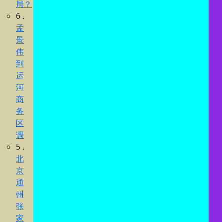
局？
6 .
孟
景
伟
到
运
河
商
务
区
调
5 .
北
京
通
州
张
家