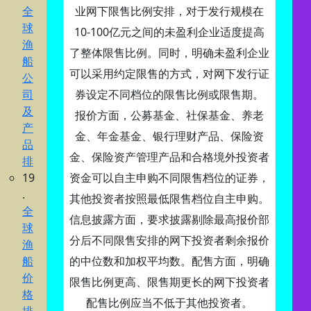
全
业网下限售比例安排，对于发行规模在
球
10-100亿元之间的未盈利企业适度提高
渔
了整体限售比例。同时，明确未盈利企业
船
可以采用约定限售的方式，对网下发行证
公
司
券设定不同档位的限售比例或限售期。
及
报价方面，公募基金、社保基金、养老
产
金、年金基金、银行理财产品、保险资
品
金、保险资产管理产品和合格境外投资者
排
19
资金可以自主申购不同限售档位的证券，
.
其他投资者按照最低限售档位自主申购。
全
信息披露方面，要求披露剔除最高报价部
球
分后不同限售安排的网下投资者剩余报价
渔
船
的中位数和加权平均数。配售方面，明确
价
限售比例更高、限售期更长的网下投资者
格
配售比例应当不低于其他投资者。