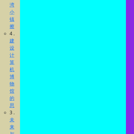
湾
小
镇
擦
4 .
建
设
计
算
机
博
物
馆
的
思
3 .
未
来