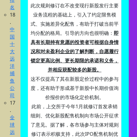
排
此次规则修订在不改变现行新股发行主要
名
18
业务流程的基础上，引入了约定限售模
.
式、实施差异化配售，有助于打破当前平
中
均分配的格局。引导的方向也很明确：
即
国
具有长期持有意愿的投资者可根据自身情
十
大
况和对未盈利企业的了解判断，自愿履行
远
锁定更高比例、更长期限的承诺和义务，
洋
并相应获配较多的新股。
捕
这不仅提高了其在新股定价过程中的参与
鱼
公
度，还有助于形成基于新股中长期价值询
司
价报价的市场化定价机制。
17
此前，上交所于今年1月就修订首发承销
.
细则、优化新股配售机制向市场公开征求
全
球
了意见。据了解，各市场参与主体对规则
远
修订表示积极支持，此次IPO配售机制优