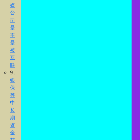
媒
公
司
是
不
是
被
互
联
9 .
银
保
等
中
长
期
资
金