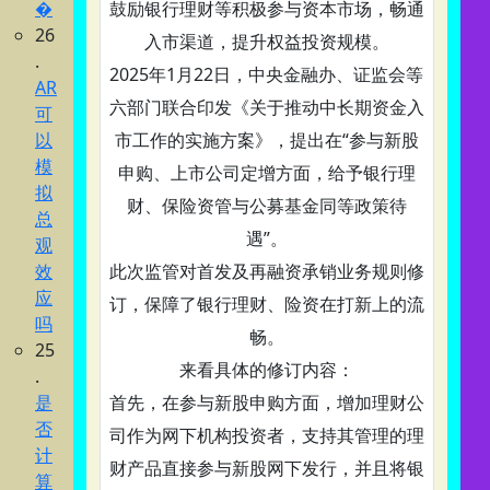
�
鼓励银行理财等积极参与资本市场，畅通
26
入市渠道，提升权益投资规模。
.
2025年1月22日，中央金融办、证监会等
AR
六部门联合印发《关于推动中长期资金入
可
以
市工作的实施方案》，提出在“参与新股
模
申购、上市公司定增方面，给予银行理
拟
财、保险资管与公募基金同等政策待
总
遇”。
观
效
此次监管对首发及再融资承销业务规则修
应
订，保障了银行理财、险资在打新上的流
吗
畅。
25
来看具体的修订内容：
.
是
首先，在参与新股申购方面，增加理财公
否
司作为网下机构投资者，支持其管理的理
计
财产品直接参与新股网下发行，并且将银
算