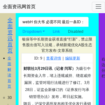
全面资讯网首页
进入 nav导航
全
webH 你大爷 必需不同 最后一条ID：
面
资
Dropdown
Link
Disabled
讯
银保等中长期资金获准直接“打新”，禁止限
首
售股出借写入法规，承销新规优化A股生态
页
官方发布-文章系统
全
ID: 9 |
查看详情
|
编辑更新
面
财联社3月29日讯（记者 闫军）
为吸引中
解
读
长期资金入市，堵上违规减持、绕道减持
首
漏洞，监管对现行法规进行了修订。3月
页
28日，证监会新修订的《证券发行与承
销管理办法》发布，即日起实施。
30
.
随后，沪深交易所发布相关优化发行承销