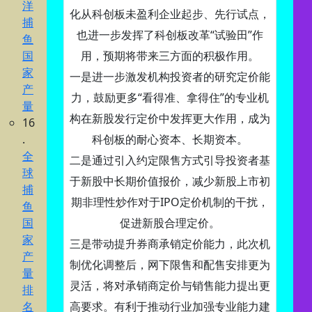
洋
化从科创板未盈利企业起步、先行试点，
捕
也进一步发挥了科创板改革“试验田”作
鱼
国
用，预期将带来三方面的积极作用。
家
一是进一步激发机构投资者的研究定价能
产
力，鼓励更多“看得准、拿得住”的专业机
量
构在新股发行定价中发挥更大作用，成为
16
.
科创板的耐心资本、长期资本。
全
二是通过引入约定限售方式引导投资者基
球
于新股中长期价值报价，减少新股上市初
捕
期非理性炒作对于IPO定价机制的干扰，
鱼
国
促进新股合理定价。
家
三是带动提升券商承销定价能力，此次机
产
制优化调整后，网下限售和配售安排更为
量
灵活，将对承销商定价与销售能力提出更
排
名
高要求。有利于推动行业加强专业能力建