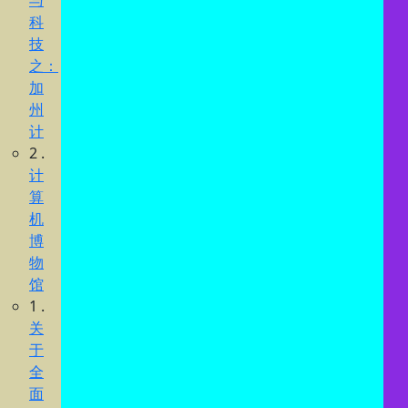
与
科
技
之：
加
州
计
2 .
计
算
机
博
物
馆
1 .
关
于
全
面