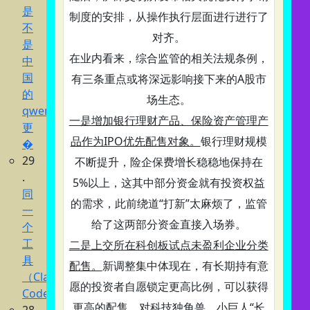
是
制度的安排，从操作执行层面进行进行了
不
对齐。
是
在业内看来，综合监管的相关法规条例，
中
国
有三条重点或将深远影响接下来的A股市
的
场生态。
qwen3.7
一是增加银行理财产品、保险资产管理产
更
品作为IPO优先配售对象。
银行理财规模
�
29
不断提升，险企保费增长稳稳地保持在
.
5%以上，这其中部分资金就有投资权益
同
的需求，此前绕道“打新”太麻烦了，监管
一
给了这两部分资金直接入场券。
个
工
二是上交所在科创板试点未盈利企业分类
具
配售。
新调整集中体现在，有长期持有意
（Claude
愿的投资者自愿锁定更高比例，可以获得
Code
更高的配售，对科技独角兽、小巨人“长