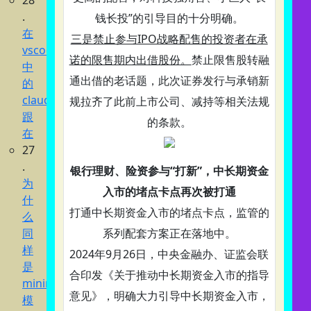
28
.
钱长投”的引导目的十分明确。
在
三是禁止参与IPO战略配售的投资者在承
vscode
诺的限售期内出借股份。
禁止限售股转融
中
通出借的老话题，此次证券发行与承销新
的
claude
规拉齐了此前上市公司、减持等相关法规
跟
的条款。
在
27
.
银行理财、险资参与“打新”，中长期资金
为
入市的堵点卡点再次被打通
什
打通中长期资金入市的堵点卡点，监管的
么
同
系列配套方案正在落地中。
样
2024年9月26日，中央金融办、证监会联
是
合印发《关于推动中长期资金入市的指导
minimax
意见》，明确大力引导中长期资金入市，
模