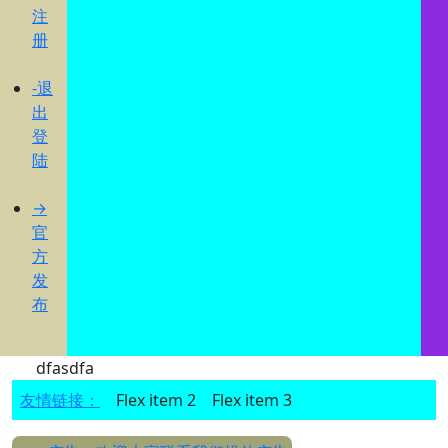
注
册
-退
出
登
陆
→
官
方
发
布
dfasdfa
友情链接：
Flex item 2
Flex item 3