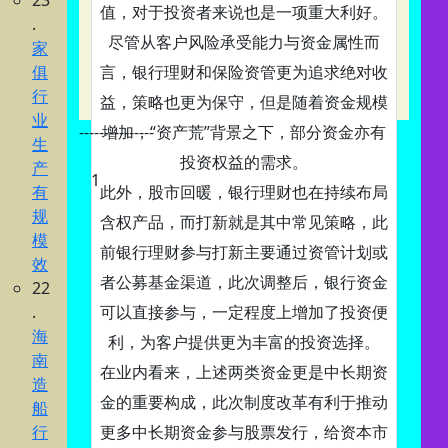
23
值，对于投资者来说也是一项重大利好。
.
尽管从客户风险承受能力与资金属性而
家
俱
言，银行理财和保险资管更为追求绝对收
行
益，策略也更为保守，但是随着资金规模
业
---------------
增加，“资产荒”背景之下，部分资金亦有
生
投资权益的需求。
产
1
有
此外，股市回暖，银行理财也在持续布局
规
含权产品，而打新就是其中常见策略，此
模
前银行理财参与打新主要通过资管计划或
效
者公募基金渠道，此次调整后，银行资金
22
.
可以直接参与，一定程度上增加了投资便
海
利，为客户提供更为丰富的投资选择。
南
在业内看来，上述两类资金更是中长期资
造
金的重要构成，此次制度改革有利于推动
船
行
更多中长期资金参与股票发行，给资本市