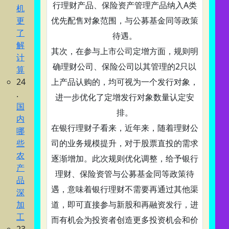
行理财产品、保险资产管理产品纳入A类
机
更
优先配售对象范围，与公募基金同等政策
了
待遇。
解
其次，在参与上市公司定增方面，规则明
计
确理财公司、保险公司以其管理的2只以
算
24
上产品认购的，均可视为一个发行对象，
.
进一步优化了定增发行对象数量认定安
国
排。
内
在银行理财子看来，近年来，随着理财公
哪
些
司的业务规模提升，对于股票直投的需求
农
逐渐增加。此次规则优化调整，给予银行
产
理财、保险资管与公募基金同等政策待
品
遇，意味着银行理财不需要再通过其他渠
深
加
道，即可直接参与新股和再融资发行，进
工
而有机会为投资者创造更多投资机会和价