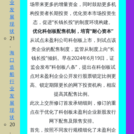
业
场带来更多的增量资金，同时鼓励更多机
发
构投资者长期投资，优化资本市场投资生
展
态，促进“长钱长投”的制度环境构建。
现
状
优化科创板配售机制，培育“耐心资本”
21
从试点未盈利公司科创板上市，到试点该
.
类企业的配售制度，监管从制度上向“长
海
钱长投”倾斜。早在2024年6月19日，证
口
造
监会发布“科创板八条”，提出在科创板试
船
点对未盈利企业公开发行股票锁定比例更
行
高、锁定期限更长的网下投资机构，相应
业
提高其配售比例。
发
展
此次上交所修订首发承销细则，修订的重
现
点在于优化了科创板未盈利企业新股发行
状
网下配售及限售安排。
20
首先，按照不同发行规模细化了未盈利企
.