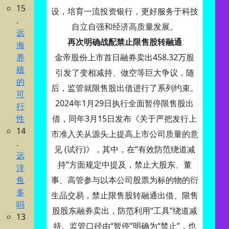
15
设，培育一流投资银行，更好服务于科技
.
自立自强和经济高质量发展。
远
再次明确战配禁止限售股转融通
海
养
金帝股份上市首日融券卖出458.32万股
殖
引发了变相减持、做空等巨大争议，随
的
后，监管就限售股出借进行了系列约束。
可
2024年1月29日执行全面暂停限售股出
行
性
借，同年3月15日发布《关于严把发行上
14
市准入关从源头上提高上市公司质量的意
.
见 (试行)》，其中，在“有效防范绕道减
远
持”方面规定中提及，禁止大股东、董
洋
鱼
事、高管参与以本公司股票为标的物的衍
多
生品交易，禁止限售股转融通出借、限售
吗
股股东融券卖出，防范利用“工具”绕道减
13
持。监管口径由“暂停”明确为“禁止”，也