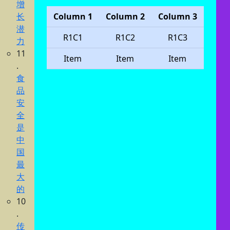
增
长
Column 1
Column 2
Column 3
潜
R1C1
R1C2
R1C3
力
11
Item
Item
Item
.
食
品
安
全
是
中
国
最
大
的
10
.
传