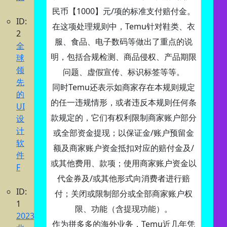
民币【1000】元/项的标准支付赔付金。
ID:
在这项处理规则中，Temu针对鞋类、衣
2
服、食品、电子数码等做出了重点的说
全
明，包括合规检测、商品侵权、产品期限
球
领
问题、虚假宣传、标识标签等等。
先
同时Temu还表示如商家存在本规则规定
的
的任一违规情形，或者违反本规则任何条
UI
款规定的，它们有权利限制商家账户部分
设
计
或全部资金提现；以保证金/账户预留金
软
额及商家账户资金抵扣对应的赔付金及/
件
或其他费用、款项；使用商家账户资金以
F
代金券及/或其他形式向消费者进行赔
ID:
付；关闭或限制部分或全部商家账户权
1
限、功能（含提现功能）。
2023
作为拼多多的海外业务，Temu近几年凭