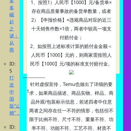
多
1、按照1）人民币【1000】元/备货单×
多
存在商品质量事故的备货单数量，或者
崛
2）【申报价格】×违规商品对应的近三
起
之
十天销售件数×1倍，两者中较高一项支
谜：
付赔付金；
从
2、如按照上述标准计算的赔付金金额＜
商
人民币【1000】元的，则商家需按照人
ID:
民币【1000】元/项的标准支付赔付金。
5
---------------
打
针对虚假宣传，Temu也做出了详细的要
造
1
中
求，如果商品描述、商品实物、样品、商
国
品外观/包装标示信息，前述四者中任意
版“山
两者之间存在任一不符的情形，包括但不
姆”，
限于比例不符、尺寸不符、重量不符、功
ID:
率不符、功能不符、工艺不符、材质不