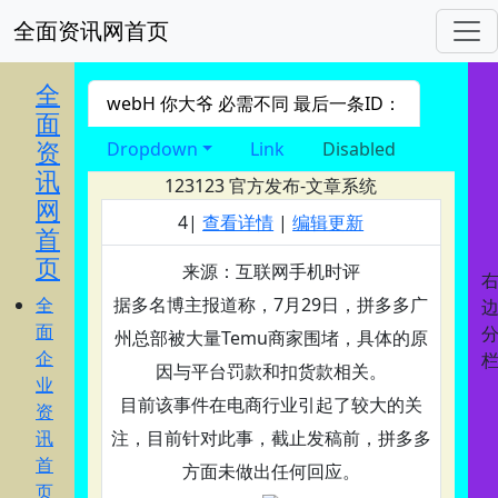
全面资讯网首页
进入 nav导航
全
webH 你大爷 必需不同 最后一条ID：
面
资
Dropdown
Link
Disabled
讯
123123
官方发布-文章系统
网
4|
查看详情
|
编辑更新
首
页
来源：互联网手机时评
全
据多名博主报道称，7月29日，拼多多广
面
州总部被大量Temu商家围堵，具体的原
企
因与平台罚款和扣货款相关。
业
目前该事件在电商行业引起了较大的关
资
讯
注，目前针对此事，截止发稿前，拼多多
首
方面未做出任何回应。
页