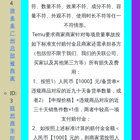
4
符、数量不符、效果不符、成分不符、容
拼
量不符、外观不符、使用时长不符等任一
多
不符情形。
多
广
Temu要求商家商家针对每项质量事故按
州
如下标准支付赔付金且商家还需承担各方
总
（包括但不限于我们、我们的关联公司、
部
买家以及其他第三方等）所有损失及费
被
商
用：
家
1、按照1）人民币【1000】元/备货单×
违规商品对应的近九十天备货单数量，或
ID:
者2）【申报价格】×违规商品对应的近
3
联
三十天销售件数×1倍，两者中较高一项
想
支付赔付金；
商
2、如按照上述标准计算的赔付金金额＜
学
人民币【1000】元的，则商家需按照人
院