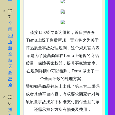
ID:
7
全
国
值接Talk经过查询得知，近日拼多多
20
Temu上线了售后新规，官方称之为关于
所
航
商品质量事故处理规则，这个规则官方表
空
示是为了提高商家在Temu上销售的商品
航
质量，保障买家权益，提升买家满意度。
天
在规则详情中可以看到，Temu做出了一
高
校
个全面细致的处理方案。
�
譬如如果商品包装上出现了第三方二维码
或者其他平台内容，有权要求商家针对每
ID:
项质量事故按如下标准支付赔付金且商家
6
拼
还需承担各方所有损失及费用：