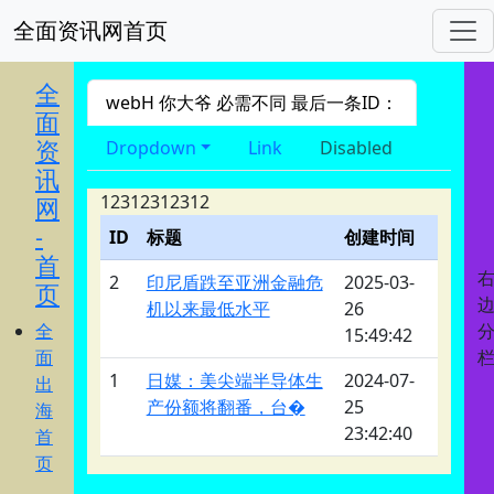
全面资讯网首页
进入 nav导航
全
webH 你大爷 必需不同 最后一条ID：
面
资
Dropdown
Link
Disabled
讯
12312312312
网
-
ID
标题
创建时间
首
2
印尼盾跌至亚洲金融危
2025-03-
页
机以来最低水平
26
全
15:49:42
面
1
日媒：美尖端半导体生
2024-07-
出
产份额将翻番，台�
25
海
23:42:40
首
页