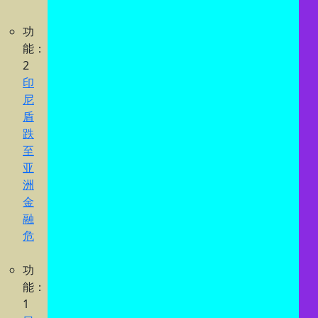
功
能：
2
印
尼
盾
跌
至
亚
洲
金
融
危
功
能：
1