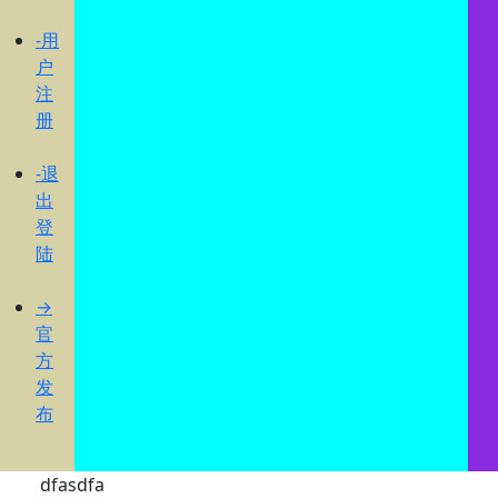
-用
户
注
册
-退
出
登
陆
→
官
方
发
布
dfasdfa