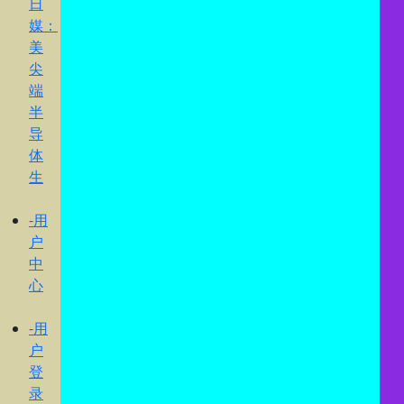
日
媒：
美
尖
端
半
导
体
生
-用
户
中
心
-用
户
登
录