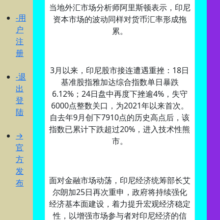
当地外汇市场分析师阿里斯顿表示，印尼
-用
资本市场的波动同样对货币汇率形成拖
户
累。
注
册
3月以来，印尼股市接连遭遇重挫：18日
-退
基准股指雅加达综合指数单日暴跌
出
6.12%；24日盘中再度下挫逾4%，失守
登
6000点整数关口，为2021年以来首次。
陆
自去年9月创下7910点的历史高点后，该
指数已累计下跌超过20%，进入技术性熊
→
市。
官
方
发
面对金融市场动荡，印尼经济统筹部长艾
布
尔朗加25日再次重申，政府将持续强化
经济基本面建设，着力提升宏观经济稳定
性，以增强市场参与者对印尼经济的信