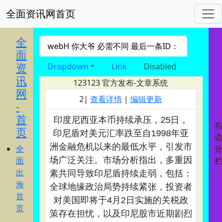
全面资讯网首页
进入 nav导航
全
webH 你大爷 必需不同 最后一条ID：
面
资
Dropdown
Link
Disabled
讯
123123
官方发布-文章系统
网
2|
查看详情
|
编辑更新
-
首
印度尼西亚本币持续承压，25日，
页
印尼盾对美元汇率跌至自1998年亚
洲金融危机以来的最低水平，引发市
全
面
场广泛关注。市场分析指出，多重因
出
素共同导致印尼盾持续走弱，包括：
海
全球地缘政治局势持续紧张，投资者
首
对美国即将于4月2日实施的关税政
页
策存在担忧，以及印尼股市近期剧烈