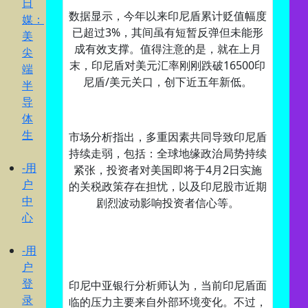
日
数据显示，今年以来印尼盾累计贬值幅度
媒：
已超过3%，其间虽有短暂反弹但未能形
美
成有效支撑。值得注意的是，就在上月
尖
末，印尼盾对美元汇率刚刚跌破16500印
端
尼盾/美元关口，创下近五年新低。
半
导
体
生
市场分析指出，多重因素共同导致印尼盾
持续走弱，包括：全球地缘政治局势持续
-用
紧张，投资者对美国即将于4月2日实施
户
的关税政策存在担忧，以及印尼股市近期
中
剧烈波动影响投资者信心等。
心
-用
户
登
印尼中亚银行分析师认为，当前印尼盾面
录
临的压力主要来自外部环境变化。不过，