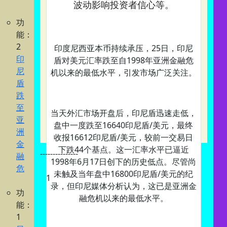
波动影响投资者信心等。
功
能：
2
印度尼西亚本币持续承压，25日，印尼
印
盾对美元汇率跌至自1998年亚洲金融危
尼
机以来的最低水平，引发市场广泛关注。
盾
跌
至
当天外汇市场开盘后，印尼盾迅速走低，
亚
盘中一度跌至16640印尼盾/美元，最终
洲
收报16612印尼盾/美元，较前一交易日
金
下跌44个基点。这一汇率水平已逼近
---------------
融
1998年6月17日创下的历史低点。尽管尚
危
未触及当年盘中16800印尼盾/美元的纪
1
录，但印尼媒体分析认为，这已是亚洲金
功
融危机以来的最低水平。
能：
1