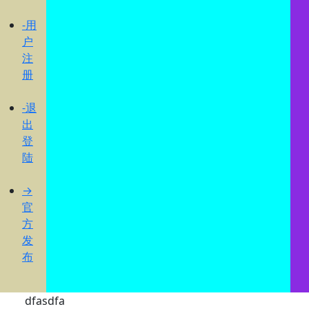
-用
户
注
册
-退
出
登
陆
→
官
方
发
布
dfasdfa