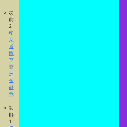
功
能：
2
印
尼
盾
跌
至
亚
洲
金
融
危
功
能：
1