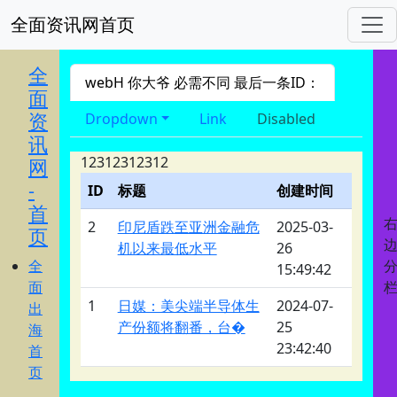
全面资讯网首页
进入 nav导航
全
webH 你大爷 必需不同 最后一条ID：
面
资
Dropdown
Link
Disabled
讯
12312312312
网
-
ID
标题
创建时间
首
2
印尼盾跌至亚洲金融危
2025-03-
页
机以来最低水平
26
全
15:49:42
面
1
日媒：美尖端半导体生
2024-07-
出
产份额将翻番，台�
25
海
23:42:40
首
页