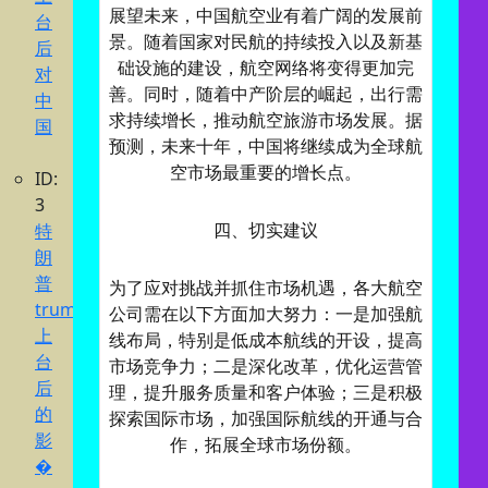
展望未来，中国航空业有着广阔的发展前
台
景。随着国家对民航的持续投入以及新基
后
础设施的建设，航空网络将变得更加完
对
善。同时，随着中产阶层的崛起，出行需
中
求持续增长，推动航空旅游市场发展。据
国
预测，未来十年，中国将继续成为全球航
空市场最重要的增长点。
ID:
3
特
四、切实建议
朗
普
为了应对挑战并抓住市场机遇，各大航空
trump
公司需在以下方面加大努力：一是加强航
上
线布局，特别是低成本航线的开设，提高
台
市场竞争力；二是深化改革，优化运营管
后
理，提升服务质量和客户体验；三是积极
的
探索国际市场，加强国际航线的开通与合
影
作，拓展全球市场份额。
�