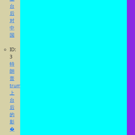
台
后
对
中
国
ID:
3
特
朗
普
trump
上
台
后
的
影
�