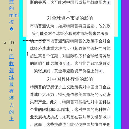
样
斯的关系，这可能对中国形成新的战略压力‌
3
的
。
minimax
对全球资本市场的影响
模
市场普遍认为，如果特朗普再度当选，他的政
�
策可能会对全球经济和资本市场带来显著影
---------------
响。尽管市场普遍预期特朗普的政策不会对全
ID:
球经济造成重大冲击，但其政策的破坏性可能
6
1
回
超过其首个任期，对国际秩序和全球经济贸易
收
的影响可能远超预期‌
。这可能导致地缘政治
4
领
紧张加剧，黄金等避险资产价格上升‌
。
4
域
对中国具体行业的影响
最
特朗普的贸易保护主义政策将对中国出口企业
有
造成巨大压力，特别是依赖美国市场的劳动密
潜
集型产业。此外，特朗普可能推动对中国科技
力
企业的限制和出口管制，这对中国的高科技产
的
业发展构成挑战，尤其是在芯片等关键领域‌
3
上
。然而，这些挑战也可能促使中国加快自主创