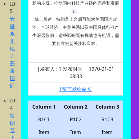
ID:
新的步伐，推动国内科技产业链的完善和发展‌
5
。
3
安
综上所述，特朗普上台后可能对美国国内政
徽
治、全球经济、中美关系以及中国具体行业产
永
生深远影响，这些影响既有挑战也有机遇，需
川
要各方密切关注和应对。
电
力
开
|发布人 : 1 发布时间： 1970-01-01
展
08:33
国
际
|留言发给站长
ID:
Column 1
Column 2
Column 3
4
特
R1C1
R1C2
R1C3
朗
普
Item
Item
Item
上