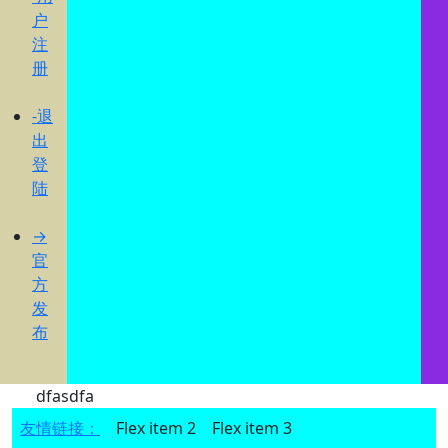
户
注
册
-退
出
登
陆
→
官
方
发
布
dfasdfa
友情链接：
Flex item 2
Flex item 3