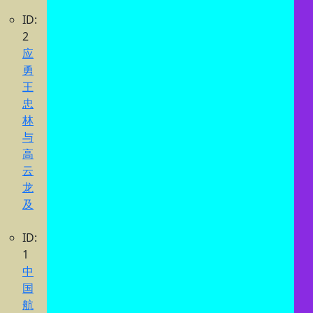
ID:
2
应
勇
王
忠
林
与
高
云
龙
及
ID:
1
中
国
航