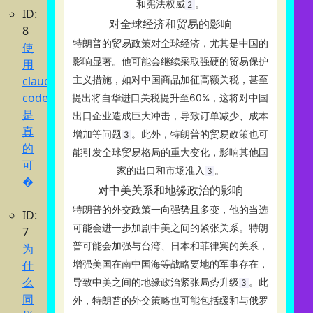
和宪法权威‌
。
2
ID:
对全球经济和贸易的影响
8
特朗普的贸易政策对全球经济，尤其是中国的
使
影响显著。他可能会继续采取强硬的贸易保护
用
claude
主义措施，如对中国商品加征高额关税，甚至
code
提出将自华进口关税提升至60%，这将对中国
是
出口企业造成巨大冲击，导致订单减少、成本
真
增加等问题‌
。此外，特朗普的贸易政策也可
3
的
能引发全球贸易格局的重大变化，影响其他国
可
家的出口和市场准入‌
。
3
�
对中美关系和地缘政治的影响
特朗普的外交政策一向强势且多变，他的当选
ID:
可能会进一步加剧中美之间的紧张关系。特朗
7
普可能会加强与台湾、日本和菲律宾的关系，
为
什
增强美国在南中国海等战略要地的军事存在，
么
导致中美之间的地缘政治紧张局势升级‌
。此
3
同
外，特朗普的外交策略也可能包括缓和与俄罗