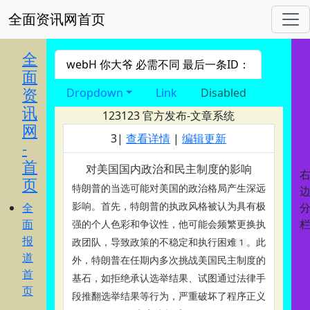
全面资讯网首页
进入 nav导航
全
webH 你大爷 必需不同 最后一条ID：
面
资
Dropdown
Link
Disabled
讯
123123
官方发布-文章系统
网
3|
查看详情
|
编辑更新
-
首
对美国国内政治和民主制度的影响
页
特朗普的当选可能对美国的政治格局产生深远
全
影响。首先，特朗普的执政风格被认为具有极
面
强的个人色彩和争议性，他可能会频繁更换执
报
政团队，导致政策的不稳定和执行困难‌
。此
1
道
外，特朗普在任期内多次挑战美国民主制度的
首
基石，如拒绝承认选举结果、试图通过法律手
页
段推翻选举结果等行为，严重破坏了程序正义