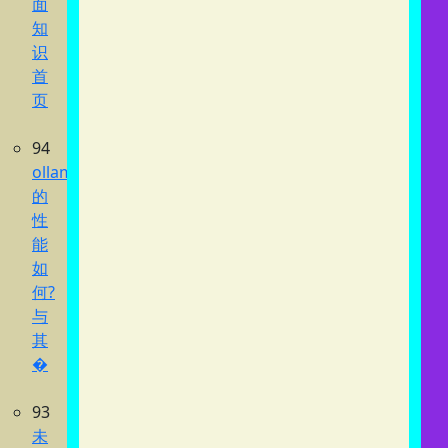
面
知
识
首
页
94
ollama
的
性
能
如
何?
与
其
�
93
未