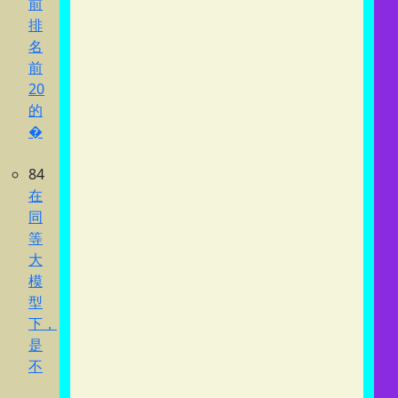
前
排
名
前
20
的
�
84
在
同
等
大
模
型
下，
是
不