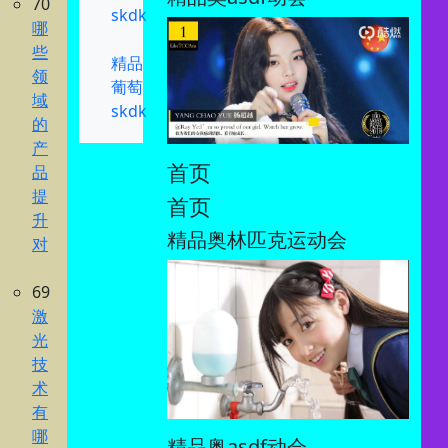
70
skdk
哪
些
精品
领
葡萄
域
skdk
的
产
首页
品
提
首页
升
精品奥林匹克运动会
对
69
激
光
技
术
有
哪
精品奥asdf动会