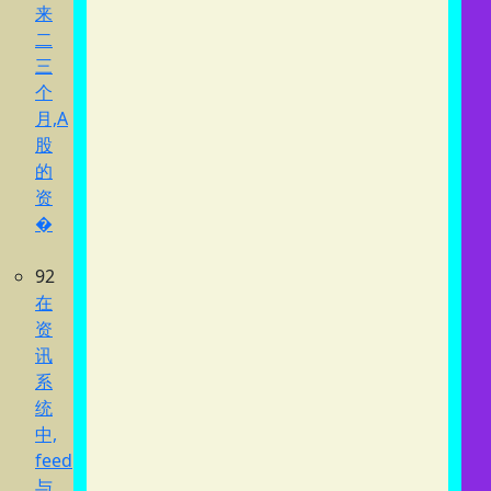
来
二
三
个
月,A
股
的
资
�
92
在
资
讯
系
统
中,
feed
与