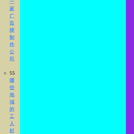
一
家
广
告
牌
制
作
公
司
55
哪
些
地
域
的
工
人
好