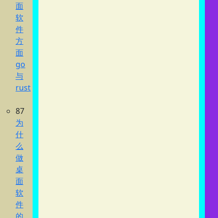
面
软
件
方
面
go
与
rust
87
为
什
么
做
桌
面
软
件
的