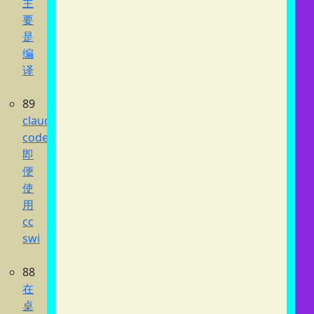
主
要
是
编
译
89
claude
code
即
便
使
用
cc
swi
88
在
桌