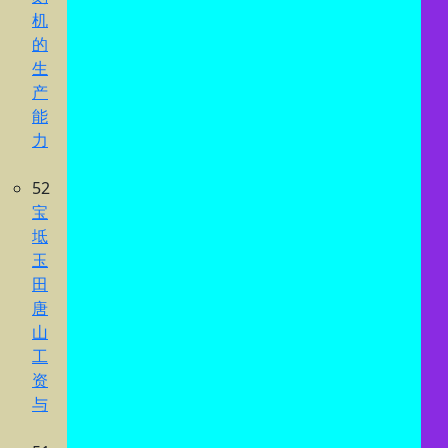
机
的
生
产
能
力
52
宝
坻
玉
田
唐
山
工
资
与