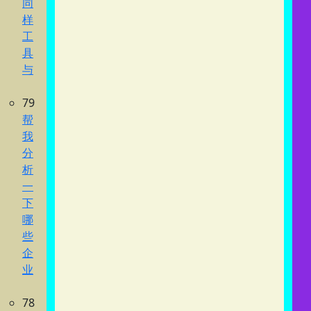
同
样
工
具
与
79
帮
我
分
析
一
下
哪
些
企
业
78