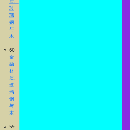
质、
玻
璃
钢
与
木
60
金
融
材
质、
玻
璃
钢
与
木
59