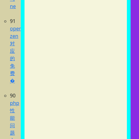
ne
91
opencode
zen
对
应
的
免
费
�
90
php
性
能
问
题