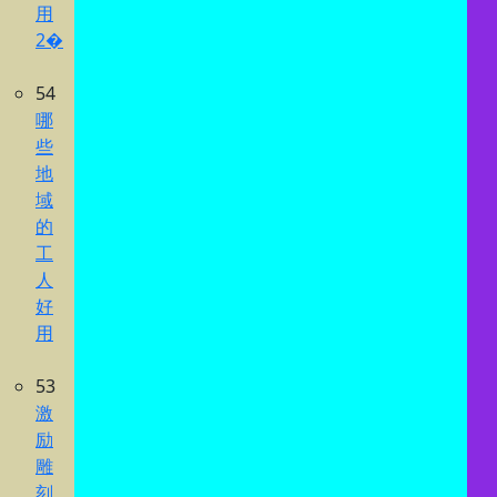
用
2�
54
哪
些
地
域
的
工
人
好
用
53
激
励
雕
刻