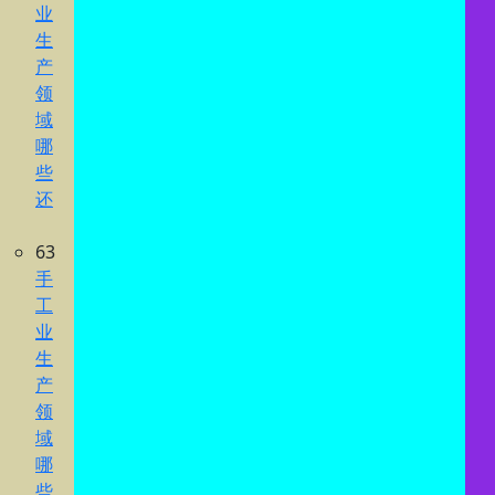
业
生
产
领
域
哪
些
还
63
手
工
业
生
产
领
域
哪
些