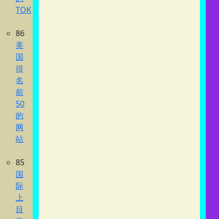
TOK
86
美
国
排
名
前
50
的
网
站
85
国
际
上
目