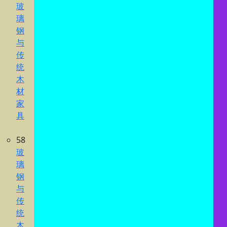
玻
璃
钢
与
传
统
木
材
家
具
58
玻
璃
钢
与
传
统
木