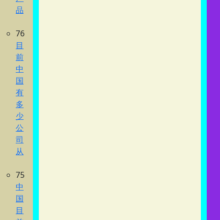
品
76
目
前
中
国
有
多
少
公
司
从
75
中
国
目