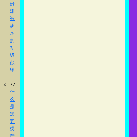
最
难
被
满
足
的
初
级
欲
望
77
什
么
是
黑
五
类
产