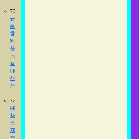
73
云
南
香
料
基
地
有
哪
些
产
72
哪
些
大
额
产