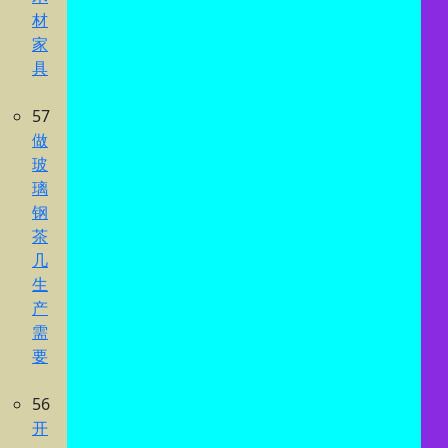
材
家
具
57
做
玻
璃
钢
茶
几
生
产
需
要
56
开