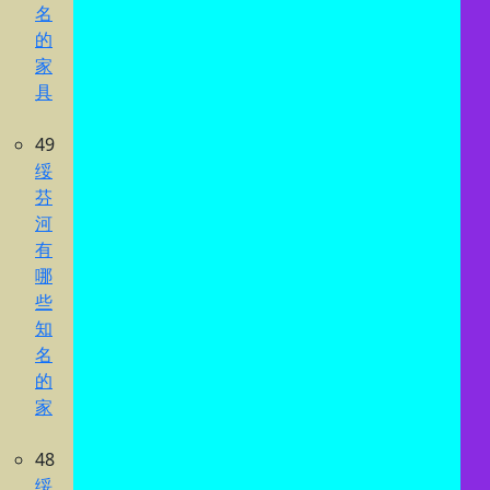
名
的
家
具
49
绥
芬
河
有
哪
些
知
名
的
家
48
绥