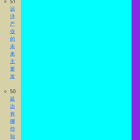
51
远
洋
产
业
的
未
来
主
要
发
50
延
边
有
哪
些
知