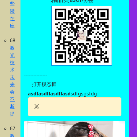
些
潜
在
应
68
激
光
技
术
---------------
未
打开模态框
来
会
asdfasdflasdflasd
sdfgsgsfdg
不
断
×
提
67
激