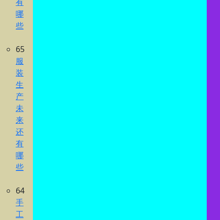
有
哪
些
65
服
装
生
产
未
来
还
有
哪
些
64
手
工