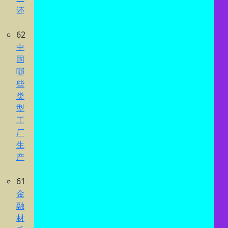
还
62
中
国
哪
些
类
型
工
厂
生
产
61
金
融
材