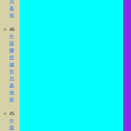
与
基
地
46
中
国
哪
些
城
市
与
基
地
有
45
中
国