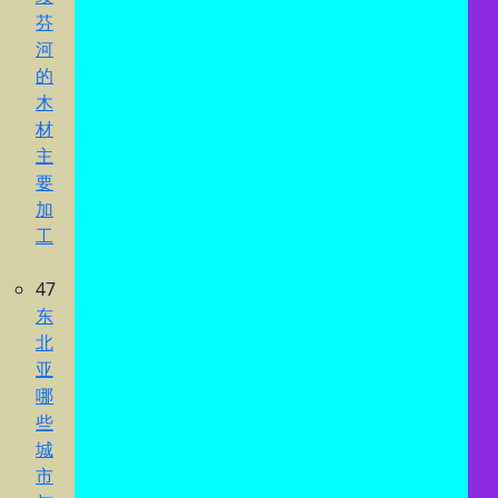
芬
河
的
木
材
主
要
加
工
47
东
北
亚
哪
些
城
市