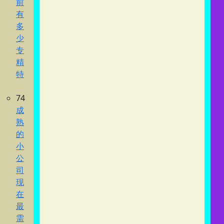
前
有
多
少
专
精
特
74
成
熟
的
小
公
司
现
在
最
需