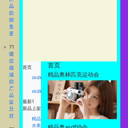
品
的
销
售
更
71
哪
些
首页
首页
领
精品奥林匹克运动会
域
skdk
的
产
skdk
品
最新1
提
新品上架
升
对
精品
水果
精品奥asdf动会