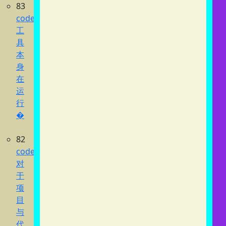
83
codex
工
具
本
身
在
运
行
�
82
codex
对
于
项
目
与
代