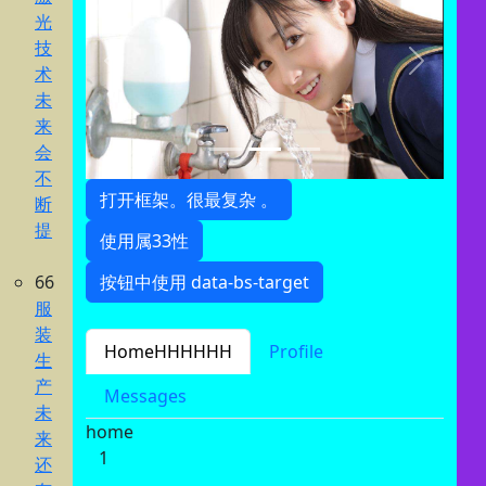
光
技
Previous
Next
术
未
来
会
打开框架。很最复杂 。
不
断
使用属33性
提
按钮中使用 data-bs-target
66
服
HomeHHHHHH
Profile
装
生
Messages
产
home
未
1
来
还