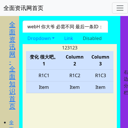
全面资讯网首页
进入 nav导航
全
webH 你大爷 必需不同 最后一条ID：
面
资
Dropdown
Link
Disabled
讯
123123
网
变化 很大吧。
Column
Column
-
1
2
3
全
面
R1C1
R1C2
R1C3
知
Item
Item
Item
识
首
页
全