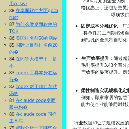
2000万元的企业为
用cc swi
格优惠上，还包括更灵
88
在桌面软件方面go与
球顶级
rust
87
为什么做桌面软件的
固定成本分摊优化
：厂
TOK
将单件加工周期缩短至
86
美国排名前50的网站
到钻孔的全流程自动化
85
国际上目前排名前20
的�
生产效率提升
：通过精
84
在同等大模型下，是
毛利率提升3.43个百
不
产效率的显著提升。例
83
codex 工具本身在运
行�
82
codex 对于项目与代
柔性制造实现规模化定
码的
例如，顾家家居的智慧
81
在claude code桌面
能力使企业能够同时处
版中构�
80
在claude code 同样
工具与
行业数据印证了规模效应的客
79
帮我分析一下哪些企