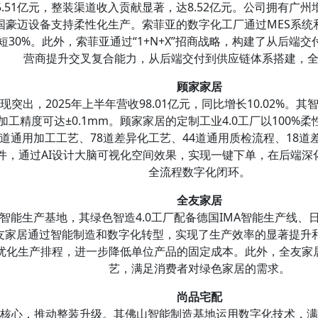
45.51亿元，整装渠道收入贡献显著，达8.52亿元。公司拥有
德国豪迈设备支持柔性化生产。索菲亚的数字化工厂通过MES系统
30%。此外，索菲亚通过“1+N+X”招商战略，构建了从后端
营商提升交叉复合能力，从后端交付到供应链体系搭建，
顾家家居
突出，2025年上半年营收98.01亿元，同比增长10.02%。
工精度可达±0.1mm。顾家家居的定制工业4.0工厂以100
3道通用加工工艺、78道差异化工艺、44道通用质检流程、18
件，通过AI设计大脑可视化空间效果，实现一键下单，在后端深
全流程数字化闭环。
全友家居
能生产基地，其绿色智造4.0工厂配备德国IMA智能生产线、日
全友家居通过智能制造和数字化转型，实现了生产效率的显著提升
优化生产排程，进一步降低单位产品的固定成本。此外，全友家
艺，满足消费者对绿色家居的需求。
尚品宅配
为核心，推动整装升级。其佛山智能制造基地运用数字化技术，