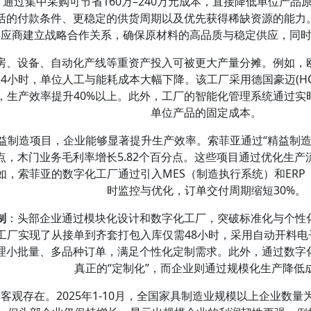
例，通过集中采购可节省160万–240万元成本，直接降低单位产
活的付款条件、更稳定的供货周期以及优先获得稀缺资源的能力
供应商建立战略合作关系，确保原材料的高品质与稳定供应，同
房、设备、自动化产线等重资产投入可被更大产量分摊。例如，
4小时，单位人工与能耗成本大幅下降。该工厂采用德国豪迈(H
，生产效率提升40%以上。此外，工厂的智能化管理系统通过实
单位产品的固定成本。
益制造项目，企业能够显著提升生产效率。索菲亚通过“精益制造”
分点，木门业务毛利率增长5.82个百分点。这些项目通过优化生
如，索菲亚的数字化工厂通过引入MES（制造执行系统）和ER
时监控与优化，订单交付周期缩短30%。
制
：头部企业通过模块化设计和数字化工厂，突破标准化与个性
工厂实现了从接单到齐套打包入库仅需48小时，采用自动开料电子
理小批量、多品种订单，满足个性化定制需求。此外，通过数字
真正的“定制化”，而企业则通过规模化生产降低
观存在。2025年1-10月，全国家具制造业规模以上企业数量为7,