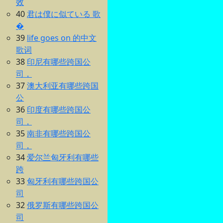
效
40
君は僕に似ている 歌
�
39
life goes on 的中文
歌词
38
印尼有哪些跨国公
司，
37
澳大利亚有哪些跨国
公
36
印度有哪些跨国公
司，
35
南非有哪些跨国公
司，
34
爱尔兰匈牙利有哪些
跨
33
匈牙利有哪些跨国公
司
32
俄罗斯有哪些跨国公
司