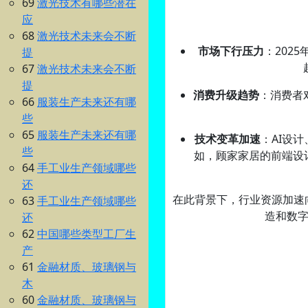
69
激光技术有哪些潜在
应
68
激光技术未来会不断
市场下行压力
：2025
提
67
激光技术未来会不断
提
消费升级趋势
：消费者
66
服装生产未来还有哪
些
65
服装生产未来还有哪
技术变革加速
：AI设
些
如，顾家家居的前端设
64
手工业生产领域哪些
还
在此背景下，行业资源加速
63
手工业生产领域哪些
造和数
还
62
中国哪些类型工厂生
产
61
金融材质、玻璃钢与
木
60
金融材质、玻璃钢与