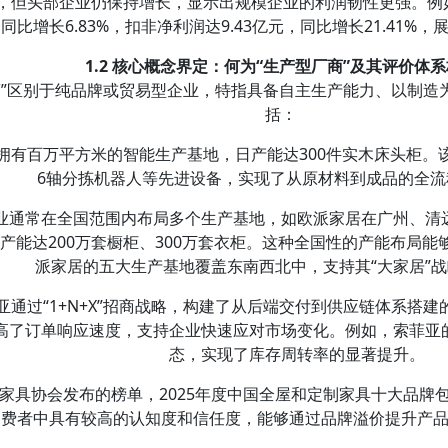
但头部企业仍保持增长，显示出规模企业的利润韧性更强。例如，欧
同比增长6.83%，扣非净利润达9.43亿元，同比增长21.41%
1.2 核心概念界定：何为“生产型厂商”及其评价体
商”区别于纯品牌或贸易型企业，特指具备自主生产能力、以制造
括：
拥有百万平方米的智能生产基地，日产能达300件实木床头柜。该基
6轴分拣机器人等先进设备，实现了从原材料到成品的全流
业通常在全国范围内布局多个生产基地，如欧派家居在广州、清
年产能达200万套橱柜、300万套衣柜。这种全国性的产能布局
派家居的五大生产基地覆盖东南西北中，支持其“大家居”
亚通过“1+N+X”招商战略，构建了从后端交付到供应链体系搭
高了订单响应速度，支持企业快速应对市场变化。例如，索菲亚
态，实现了库存周转率的显著提升。
家具协会发布的榜单，2025年度中国全屋和定制家具十大品牌
消费者中具有较高的认知度和信任度，能够通过品牌溢价提升产