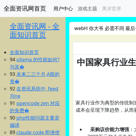
全面资讯网首页
用户中心
游戏主题
离岸世界
全面资讯网 - 全
webH 你大爷 必需不同 最后
面知识首页
全面知识首页
94
ollama 的性能如何?
中国家具行业
与其�
93
未来二三个月,A股的
资�
92
在资讯系统中, feed
与ne
家具行业作为典型的传统制
91
opencode zen 对应
成本会呈现下降趋势，从而
的免费�
90
php性能问题主要是
编译
采购议价能力增强
：
89
claude code 即便使