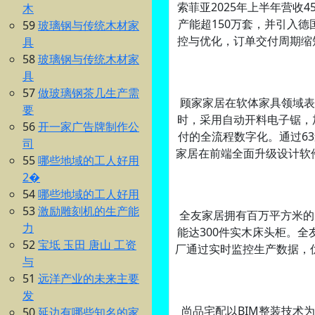
索菲亚2025年上半年营收
木
产能超150万套，并引入
59
玻璃钢与传统木材家
控与优化，订单交付周期缩短
具
58
玻璃钢与传统木材家
具
57
做玻璃钢茶几生产需
顾家家居在软体家具领域表现
要
时，采用自动开料电子锯，加
56
开一家广告牌制作公
付的全流程数字化。通过6
司
家居在前端全面升级设计软
55
哪些地域的工人好用
2�
54
哪些地域的工人好用
53
激励雕刻机的生产能
全友家居拥有百万平方米的智
力
能达300件实木床头柜。
52
宝坻 玉田 唐山 工资
厂通过实时监控生产数据，
与
51
远洋产业的未来主要
发
尚品宅配以BIM整装技术
50
延边有哪些知名的家