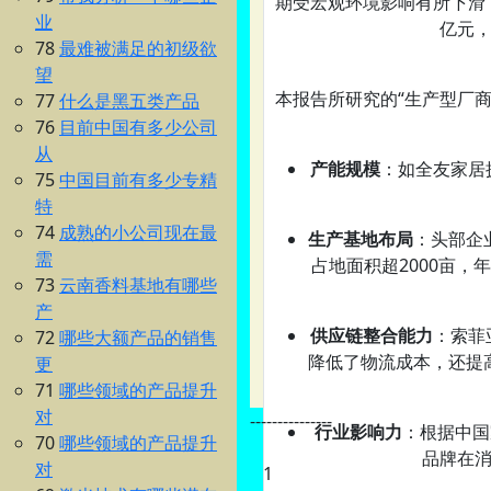
期受宏观环境影响有所下滑，
业
亿元，
78
最难被满足的初级欲
望
本报告所研究的“生产型厂
77
什么是黑五类产品
76
目前中国有多少公司
从
产能规模
：如全友家居
75
中国目前有多少专精
特
74
成熟的小公司现在最
生产基地布局
：头部企
需
占地面积超2000亩，
73
云南香料基地有哪些
产
供应链整合能力
：索菲
72
哪些大额产品的销售
降低了物流成本，还提
更
71
哪些领域的产品提升
对
---------------
行业影响力
：根据中国
70
哪些领域的产品提升
品牌在
对
1