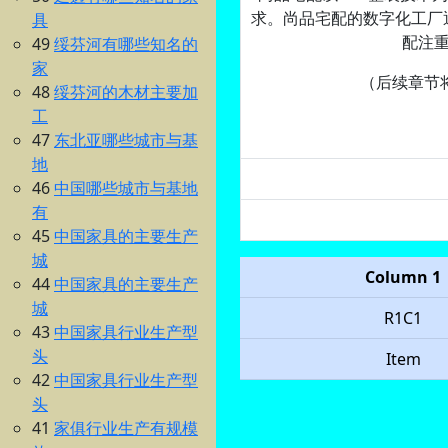
求。尚品宅配的数字化工厂通
具
配注
49
绥芬河有哪些知名的
家
（后续章节
48
绥芬河的木材主要加
工
47
东北亚哪些城市与基
地
46
中国哪些城市与基地
有
45
中国家具的主要生产
城
Column 1
44
中国家具的主要生产
城
R1C1
43
中国家具行业生产型
头
Item
42
中国家具行业生产型
头
41
家俱行业生产有规模