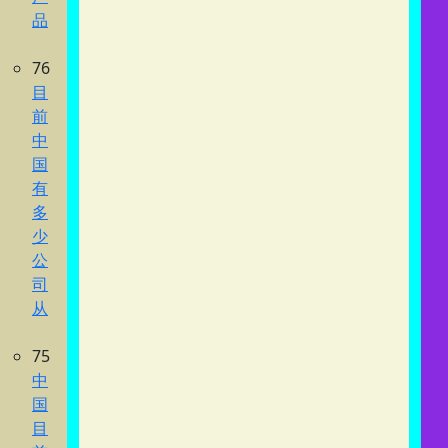
品
76
目
前
中
国
有
多
少
公
司
从
75
中
国
目