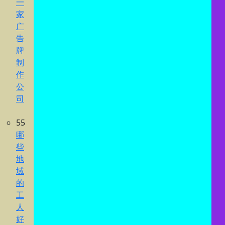
一
家
广
告
牌
制
作
公
司
55
哪
些
地
域
的
工
人
好