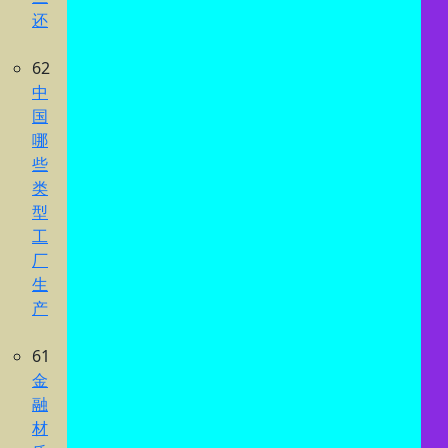
还
62
中
国
哪
些
类
型
工
厂
生
产
61
金
融
材