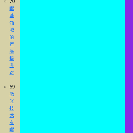
70
哪
些
领
域
的
产
品
提
升
对
69
激
光
技
术
有
哪