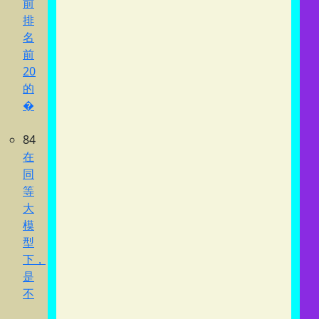
前
排
名
前
20
的
�
84
在
同
等
大
模
型
下，
是
不