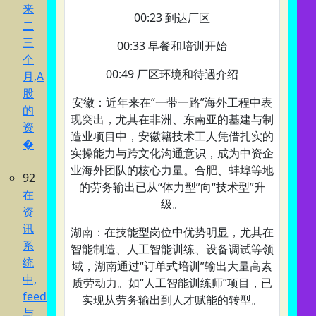
来
00:23 到达厂区
二
三
00:33 早餐和培训开始
个
00:49 厂区环境和待遇介绍
月,A
股
安徽‌：近年来在“一带一路”海外工程中表
的
现突出，尤其在非洲、东南亚的基建与制
资
造业项目中，安徽籍技术工人凭借扎实的
�
实操能力与跨文化沟通意识，成为中资企
业海外团队的核心力量。合肥、蚌埠等地
92
的劳务输出已从“体力型”向“技术型”升
在
级。
资
讯
湖南‌：在技能型岗位中优势明显，尤其在
系
智能制造、人工智能训练、设备调试等领
统
域，湖南通过“订单式培训”输出大量高素
中,
质劳动力。如“人工智能训练师”项目，已
feed
实现从劳务输出到人才赋能的转型。
与