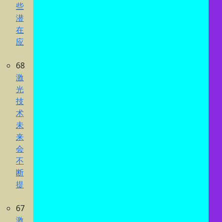
些
潜
在
应
68
激
光
技
术
未
来
会
不
断
提
67
激