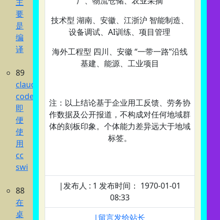
厂、物流仓储、农业采摘
主
要
技术型‌ 湖南、安徽、江浙沪 智能制造、
是
设备调试、AI训练、项目管理
编
译
海外工程型‌ 四川、安徽 “一带一路”沿线
基建、能源、工业项目
89
claude
code
注：以上结论基于企业用工反馈、劳务协
即
作数据及公开报道，不构成对任何地域群
便
体的刻板印象。个体能力差异远大于地域
使
标签。
用
cc
swi
|发布人 : 1 发布时间： 1970-01-01
88
08:33
在
桌
|留言发给站长