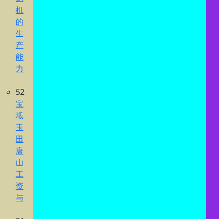
机
的
生
产
能
力
52
宝
坻
玉
田
唐
山
工
资
与