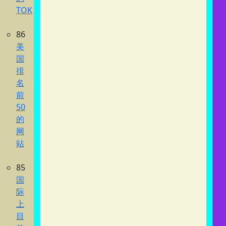
TOK
86
美
国
排
名
前
50
的
网
站
85
国
际
上
目