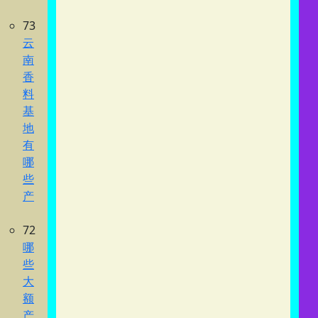
73
云
南
香
料
基
地
有
哪
些
产
72
哪
些
大
额
产