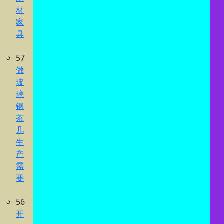
材
家
具
57
做
玻
璃
钢
茶
几
生
产
需
要
56
开