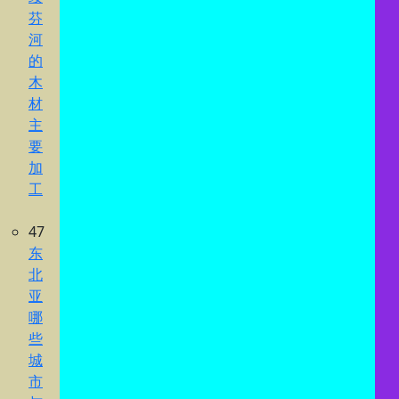
芬
河
的
木
材
主
要
加
工
47
东
北
亚
哪
些
城
市