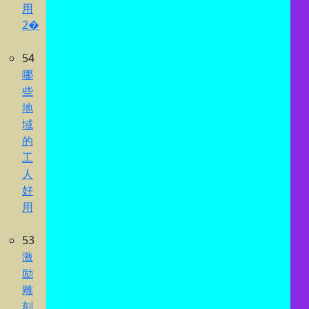
用
2�
54
哪
些
地
域
的
工
人
好
用
53
激
励
雕
刻