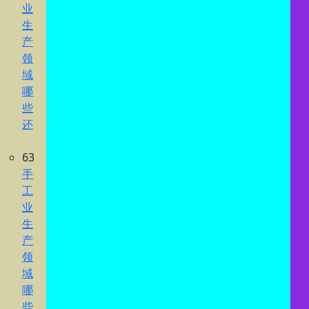
业
生
产
领
域
哪
些
还
63
手
工
业
生
产
领
域
哪
些