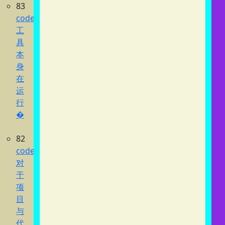
83
codex
工
具
本
身
在
运
行
�
82
codex
对
于
项
目
与
代