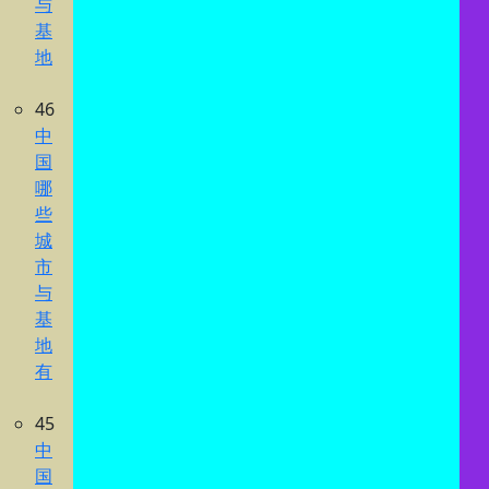
与
基
地
46
中
国
哪
些
城
市
与
基
地
有
45
中
国