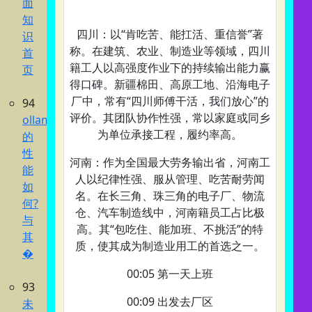
面
知
四川‌：以“肯吃苦、能扛活、重信誉”著
识
称。在建筑、农业、制造业等领域，四川
首
籍工人以高强度作业下的持续输出能力赢
页
得口碑。新疆棉田、高原工地、沿海电子
厂中，常有“四川师傅干活，我们放心”的
94
评价。其团队协作性强，常以家庭或同乡
ollama
为单位承接工程，履约率高。
的
性
河南‌：作为全国最大劳务输出省，河南工
能
人以纪律性强、服从管理、吃苦耐劳闻
如
名。在长三角、珠三角的电子厂、物流
何?
仓、汽车制造线中，河南籍员工占比极
与
高。其“包吃住、能加班、不挑活”的特
其
质，使其成为制造业用工的首选之一。
�
00:05 第一天上班
93
00:09 出发去厂区
未