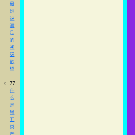
最
难
被
满
足
的
初
级
欲
望
77
什
么
是
黑
五
类
产