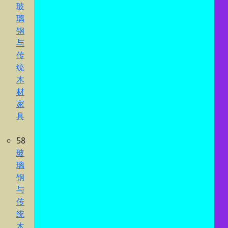
玻
璃
钢
与
传
统
木
材
家
具
58
玻
璃
钢
与
传
统
木