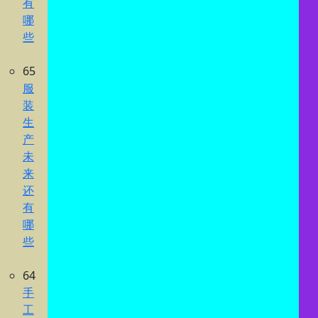
有
哪
些
65
服
装
生
产
未
来
还
有
哪
些
64
手
工