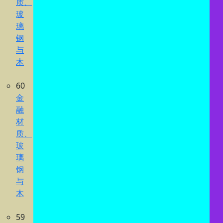
质、
玻
璃
钢
与
木
60
金
融
材
质、
玻
璃
钢
与
木
59