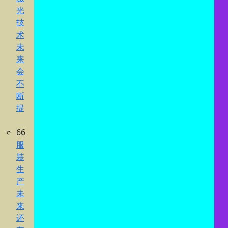
光
技
术
未
来
会
不
断
提
66
服
装
生
产
未
来
还