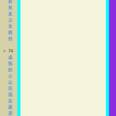
前
有
多
少
专
精
特
74
成
熟
的
小
公
司
现
在
最
需