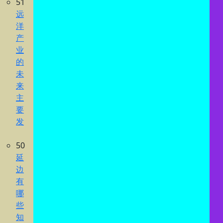
51
远
洋
产
业
的
未
来
主
要
发
50
延
边
有
哪
些
知