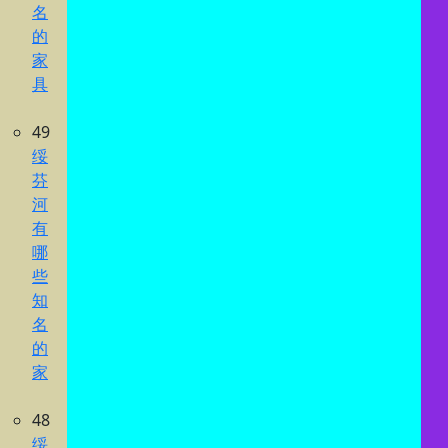
名
的
家
具
49
绥
芬
河
有
哪
些
知
名
的
家
48
绥