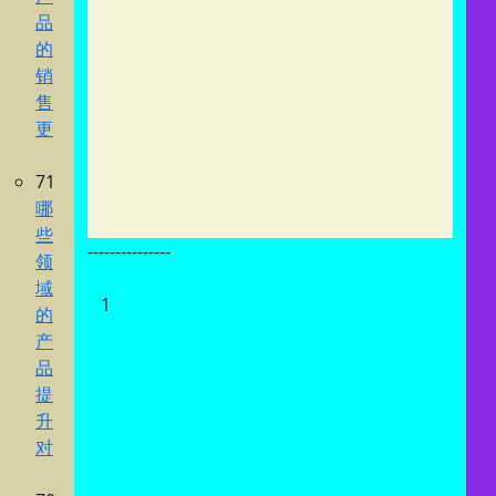
品
的
销
售
更
71
哪
些
---------------
领
域
1
的
产
品
提
升
对