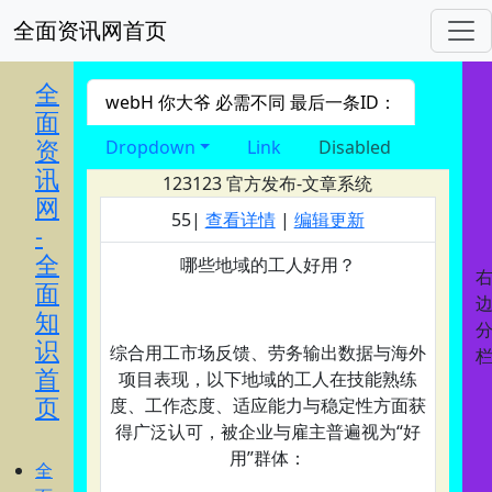
全面资讯网首页
进入 nav导航
全
webH 你大爷 必需不同 最后一条ID：
面
资
Dropdown
Link
Disabled
讯
123123
官方发布-文章系统
网
55|
查看详情
|
编辑更新
-
全
哪些地域的工人好用？‌
面
知
识
综合用工市场反馈、劳务输出数据与海外
首
项目表现，以下地域的工人在‌技能熟练
页
度、工作态度、适应能力与稳定性‌方面获
得广泛认可，被企业与雇主普遍视为“好
用”群体：
全