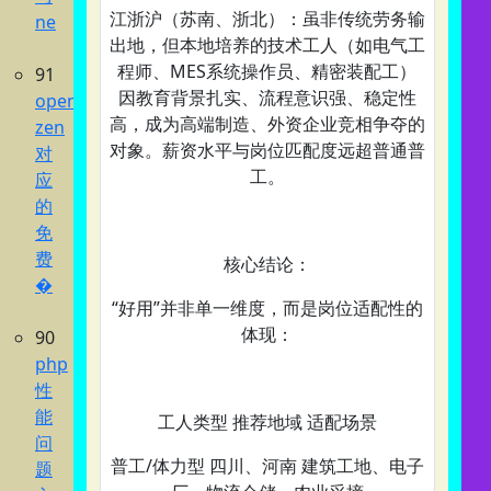
江浙沪（苏南、浙北）‌：虽非传统劳务输
ne
出地，但本地培养的‌技术工人‌（如电气工
程师、MES系统操作员、精密装配工）
91
因教育背景扎实、流程意识强、稳定性
opencode
高，成为高端制造、外资企业竞相争夺的
zen
对象。薪资水平与岗位匹配度远超普通普
对
工。
应
的
免
费
核心结论：‌
�
“好用”并非单一维度，而是‌岗位适配性‌的
体现：
90
php
性
能
工人类型 推荐地域 适配场景
问
普工/体力型‌ 四川、河南 建筑工地、电子
题