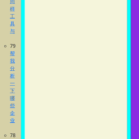
同
样
工
具
与
79
帮
我
分
析
一
下
哪
些
企
业
78