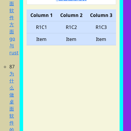
面
软
Column 1
Column 2
Column 3
件
方
R1C1
R1C2
R1C3
面
go
Item
Item
Item
与
rust
87
为
什
么
做
桌
面
软
件
的