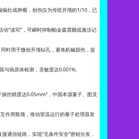
癫痫灶或肿瘤，创伤仅为传统开颅的1/10，已
活动“读写”，可瞬时抑制帕金森震颤或激活记
列，同时用于微创开颅钻孔，避免机械损伤，提
与病原体检测，灵敏度达0.001%。
操控精度达0.05mm³，中国本源量子、图灵
相互作用瓶颈，推动室温运行的量子处理器发
子直接通信链路，实现“无条件安全”密钥分发，