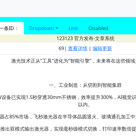
进入 nav导航
一条ID：
Dropdown
Link
Disabled
123123
官方发布-文章系统
69|
查看详情
|
编辑更新
激光技术正从“工具”进化为“智能引擎”，未来将在这些领
一、工业制造：从切割到智能集群‌
W设备已实现1.5秒穿透30mm不锈钢，效率提升300%，AI视觉
以内。
器占85%市场，飞秒激光器在半导体晶圆退火、玻璃通孔加工中加
光推出双模式输出激光器，实现毫秒级模式切换，打印速率数倍