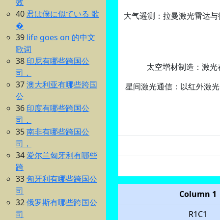
效
40
君は僕に似ている 歌
大气遥测‌：拉曼激光雷达与
�
39
life goes on 的中文
歌词
38
印尼有哪些跨国公
太空增材制造‌：激
司，
37
澳大利亚有哪些跨国
星间激光通信‌：以红外激光
公
36
印度有哪些跨国公
司，
35
南非有哪些跨国公
司，
34
爱尔兰匈牙利有哪些
跨
33
匈牙利有哪些跨国公
司
Column 1
32
俄罗斯有哪些跨国公
司
R1C1