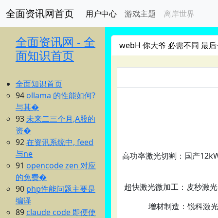
全面资讯网首页
用户中心
游戏主题
离岸世界
全面资讯网 - 全
webH 你大爷 必需不同 最后
面知识首页
全面知识首页
94
ollama 的性能如何?
与其�
93
未来二三个月,A股的
资�
92
在资讯系统中, feed
与ne
高功率激光切割‌：国产12k
91
opencode zen 对应
的免费�
超快激光微加工‌：皮秒激光
90
php性能问题主要是
编译
增材制造‌：锐科激
89
claude code 即便使