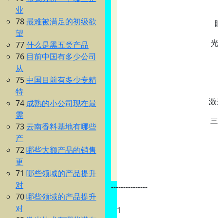
业
78
最难被满足的初级欲
望
77
什么是黑五类产品
76
目前中国有多少公司
从
75
中国目前有多少专精
特
激
74
成熟的小公司现在最
需
三
73
云南香料基地有哪些
产
72
哪些大额产品的销售
更
71
哪些领域的产品提升
对
---------------
70
哪些领域的产品提升
对
1