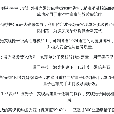
：在神经外科中，近红外激光通过磁共振实时温控，精准消融脑深部
成功应用于难治性癫痫与胶质瘤治疗。
编辑使神经元表达光敏蛋白，利用特定波长激光实现单细胞级神经
忆回路，为脑疾病治疗提供全新范式。
激光实现微米级柔性电极加工，可制备含1024通道的高密度阵
升植入安全性与信号质量。
断‌：激光激发荧光信号，实现单分子级核酸绝对定量，用于癌症早筛
量子科技：激光构建下一代计算与通信基石‌
光“光镊”囚禁超冷铷原子，构建可重构二维量子比特阵列，单原子
量子已布局千比特级系统研发。
梳生成多路纠缠光子，实现高速量子逻辑门操作，突破光子间弱
展。
成的高保真纠缠光源（保真度99.4%），已建成300公里级量