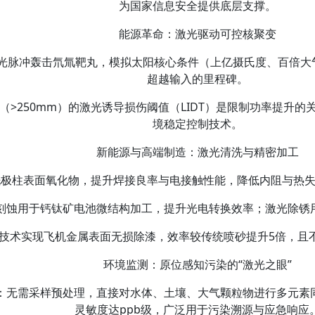
为国家信息安全提供底层支撑。
能源革命：激光驱动可控核聚变‌
激光脉冲轰击氘氚靶丸，模拟太阳核心条件（上亿摄氏度、百倍大
超越输入的里程碑。
（>250mm）的激光诱导损伤阈值（LIDT）是限制功率提升
境稳定控制技术。
新能源与高端制造：激光清洗与精密加工‌
洗极柱表面氧化物，提升焊接良率与电接触性能，降低内阻与热
光刻蚀用于钙钛矿电池微结构加工，提升光电转换效率；激光除锈
漆技术实现飞机金属表面无损除漆，效率较传统喷砂提升5倍，且
环境监测：原位感知污染的“激光之眼”‌
）‌：无需采样预处理，直接对水体、土壤、大气颗粒物进行多元
灵敏度达ppb级，广泛用于污染溯源与应急响应