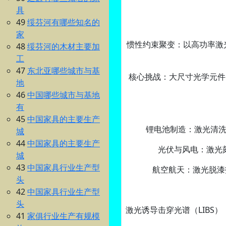
具
49
绥芬河有哪些知名的
家
惯性约束聚变‌：以高功率
48
绥芬河的木材主要加
工
47
东北亚哪些城市与基
核心挑战‌：大尺寸光学元件
地
46
中国哪些城市与基地
有
45
中国家具的主要生产
锂电池制造‌：激光清
城
44
中国家具的主要生产
光伏与风电‌：激
城
43
中国家具行业生产型
航空航天‌：激光脱
头
42
中国家具行业生产型
头
激光诱导击穿光谱（LIBS
41
家俱行业生产有规模