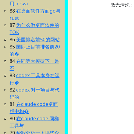
用cc swi
激光清洗‌
88
在桌面软件方面go与
rust
87
为什么做桌面软件的
TOK
86
美国排名前50的网站
85
国际上目前排名前20
的�
84
在同等大模型下，是
不
83
codex 工具本身在运
行�
82
codex 对于项目与代
码的
81
在claude code桌面
版中构�
80
在claude code 同样
工具与
79
帮我分析一下哪些企