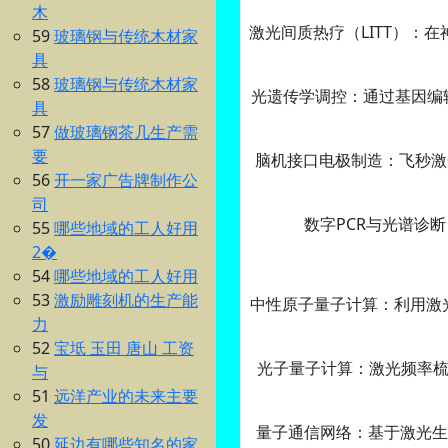
木
激光间质热疗（LITT）‌
59
玻璃钢与传统木材家
具
58
玻璃钢与传统木材家
光遗传学调控‌：通过基因
具
57
做玻璃钢茶几生产需
要
脑机接口电极制造‌：飞秒
56
开一家广告牌制作公
司
数字PCR与光谱诊
55
哪些地域的工人好用
2�
54
哪些地域的工人好用
53
激励雕刻机的生产能
中性原子量子计算‌：利用激
力
52
宝坻 玉田 唐山 工资
光子量子计算‌：激光频率
与
51
远洋产业的未来主要
发
量子通信网络‌：基于激光生
50
延边有哪些知名的家