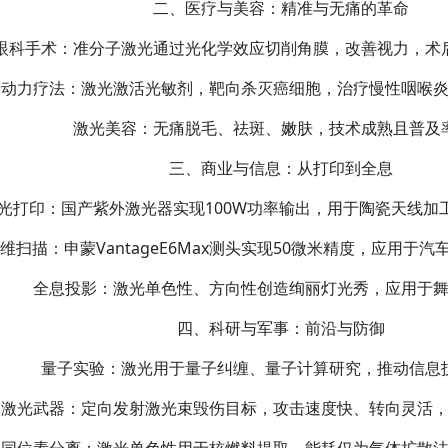
二、医疗与美容：精准与无痛的革命‌
眼科手术‌：准分子激光通过光化学效应切削角膜，改善视力，术
光动力疗法‌：激光激活光敏剂，靶向杀灭癌细胞，治疗慢性咽喉
激光美容‌：无痛脱毛、祛斑、嫩肤，技术成熟且普及
三、商业与信息：从打印到全息‌
光打印‌：国产紫外激光器实现100W功率输出，用于陶瓷天线加
维扫描‌：申蒙VantageE6Max测头实现50微米精度，应用于
全息投影‌：激光单色性、方向性创造绚丽灯光秀，应用于
四、科研与军事：前沿与防御‌
量子实验‌：激光用于量子纠缠、量子计算研究，推动信息
激光武器‌：定向发射激光束毁伤目标，攻击速度快、转向灵活