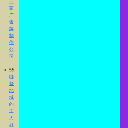
一
家
广
告
牌
制
作
公
司
55
哪
些
地
域
的
工
人
好