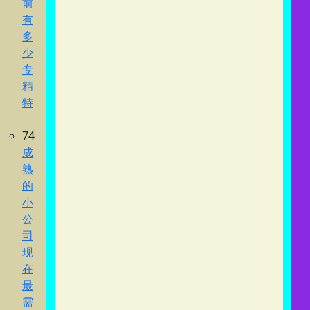
前
有
多
少
专
精
特
74
成
熟
的
小
公
司
现
在
最
需