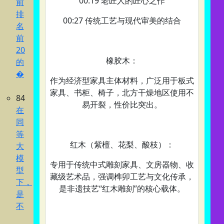
00:19 老匠人的匠心之作
前
排
00:27 传统工艺与现代审美的结合
名
前
20
橡胶木‌：
的
�
作为‌经济型家具主体材料‌，广泛用于板式
家具、书柜、椅子，北方干燥地区使用不
84
易开裂，性价比突出。
在
同
等
红木（紫檀、花梨、酸枝）‌：
大
模
专用于‌传统中式雕刻家具、文房器物、收
型
藏级艺术品‌，强调榫卯工艺与文化传承，
下，
是非遗技艺“红木雕刻”的核心载体。
是
不