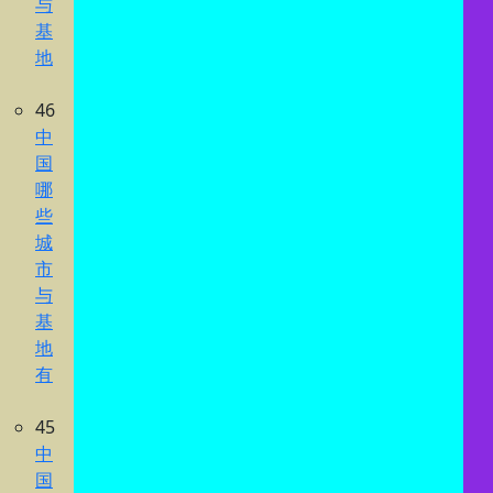
与
基
地
46
中
国
哪
些
城
市
与
基
地
有
45
中
国