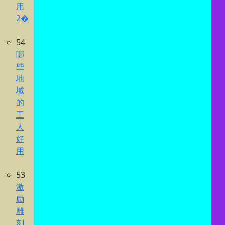
用
2�
54
哪
些
地
域
的
工
人
好
用
53
激
励
雕
刻