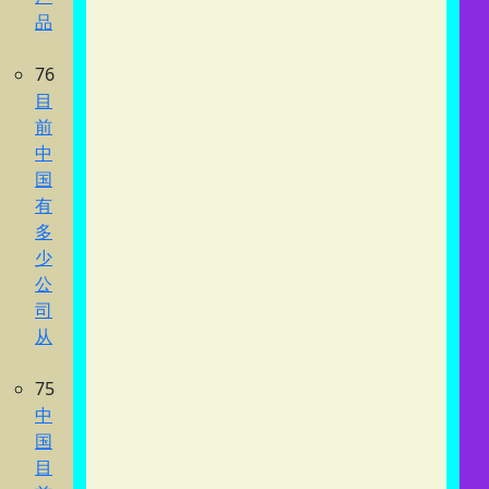
品
76
目
前
中
国
有
多
少
公
司
从
75
中
国
目