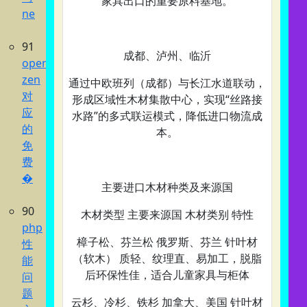
家具出口的重要原料基地。
ne
91
成都、泸州、临沂‌
opencode
zen
通过中欧班列（成都）与长江水道联动，
对
形成区域性木材集散中心，实现“丝路接
应
水路”的多式联运模式，降低进口物流成
的
本。
免
费
�
主要进口木材种类及来源国‌
90
木材类型 主要来源国 木材类别 特性
php
樟子松、芬兰松‌ 俄罗斯、芬兰 针叶材
性
（软木） 质轻、纹理直、易加工，脱脂
能
后环保性佳，适合儿童家具与柜体
问
题
云杉、冷杉、铁杉‌ 加拿大、美国 针叶材