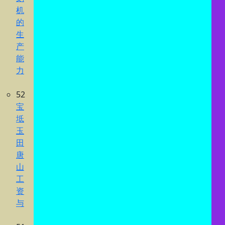
机
的
生
产
能
力
52
宝
坻
玉
田
唐
山
工
资
与