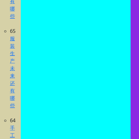
有
哪
些
65
服
装
生
产
未
来
还
有
哪
些
64
手
工