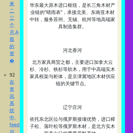
来
华东最大原木进口枢纽，是长三角木材产
二
业链的“晴雨表”，承接北美、东南亚木材
三
中转，服务苏州、无锡、杭州等地高端家
个
具制造集群。
月,A
股
的
河北香河‌
资
�
北方家具商贸之都，主要进口加拿大云
杉、冷杉、铁杉等软木，用于中高端实木
92
家具框架与柜体，是京津冀地区木材供应
在
链的关键节点。
资
讯
系
辽宁庄河‌
统
中,
依托东北区位与俄罗斯接壤优势，进口樟
feed
子松、落叶松等俄罗斯木材，是北方实木
与