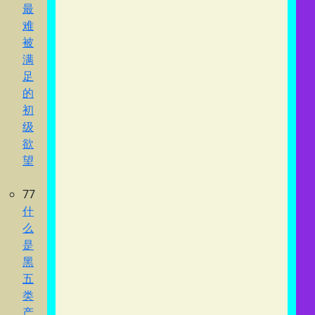
最
难
被
满
足
的
初
级
欲
望
77
什
么
是
黑
五
类
产