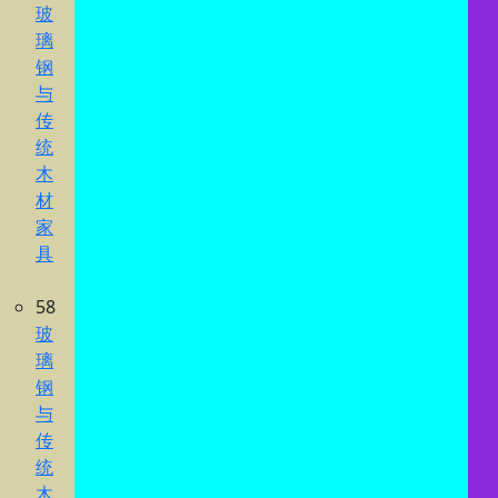
玻
璃
钢
与
传
统
木
材
家
具
58
玻
璃
钢
与
传
统
木