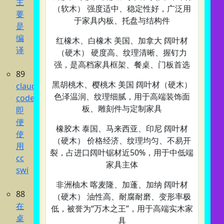
主
（软木） 强度适中、稳定性好，广泛用
要
于家具内板、托盘与结构件
是
编
红橡木、白橡木‌ 美国、加拿大 阔叶材
译
（硬木） 硬度高、纹理清晰、握钉力
强，是高档家具框架、餐桌、门板首选
89
黑胡桃木、樱桃木‌ 美国 阔叶材（硬木）
claude
色泽温润、纹理细腻，用于高端装饰面
code
板、雕刻件与定制家具
即
便
橡胶木‌ 泰国、马来西亚、印尼 阔叶材
使
（硬木） 价格经济、纹理均匀、不易开
用
裂，占进口阔叶锯材近50%，用于中低端
cc
家具主体
swi
非洲柚木‌ 喀麦隆、加蓬、加纳 阔叶材
88
（硬木） 油性高、耐腐耐磨、变形率极
在
低，被誉为“万木之王”，用于高端实木家
桌
具