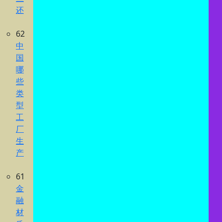
还
62
中
国
哪
些
类
型
工
厂
生
产
61
金
融
材