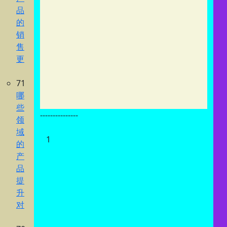
品
的
销
售
更
71
哪
些
---------------
领
域
1
的
产
品
提
升
对