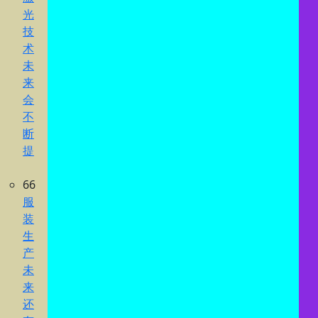
光
技
术
未
来
会
不
断
提
66
服
装
生
产
未
来
还