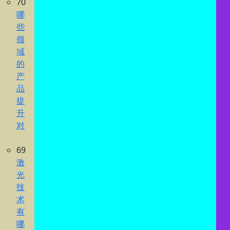
70
哪
些
领
域
的
产
品
提
升
对
69
激
光
技
术
有
哪