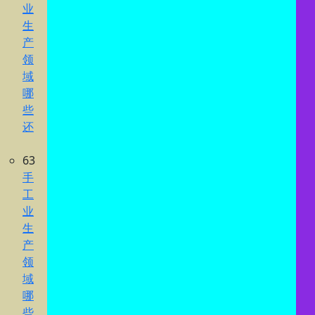
业
生
产
领
域
哪
些
还
63
手
工
业
生
产
领
域
哪
些