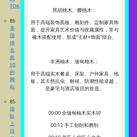
TOK
黑胡桃木、樱桃木‌：
86
用于‌高端装饰面板、雕刻件、定制家具饰
美
面‌，提升家具艺术价值与收藏属性，常与
国
橡木搭配使用，形成“主材+饰面”组合。
排
名
前
非洲柚木、缅甸柚木‌：
50
的
用于‌高端实木餐桌、床架、户外家具、地
网
板‌，其天然抗虫、耐候、防潮性能卓越，
站
是豪宅与酒店项目的首选。
85
国
00:00 全缅甸柚木实木卯
际
上
00:12 手工创削和磨削
目