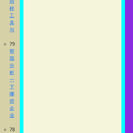
同
样
工
具
与
79
帮
我
分
析
一
下
哪
些
企
业
78