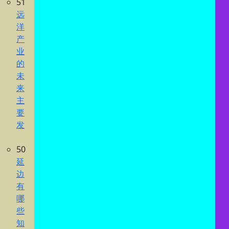
51
远
洋
产
业
的
未
来
主
要
发
50
延
边
有
哪
些
知