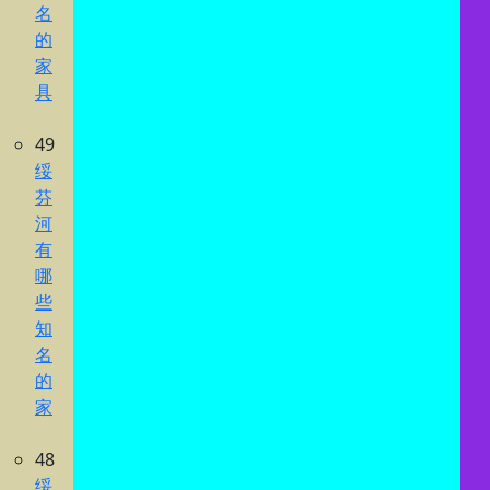
名
的
家
具
49
绥
芬
河
有
哪
些
知
名
的
家
48
绥