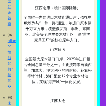
面
知
江西南康（赣州国际陆港）‌
识
全国唯一内陆进口木材直通口岸，依托中
首
欧班列与“一带一路”通道，年进口原木超
页
千万立方米，覆盖俄罗斯、非洲、东南
亚、北美等全球主要木材产区，是“世界
94
家具工厂”的核心原料入口。
ollama
的
山东日照‌
性
能
全国最大原木进口口岸，2025年进口量
如
占全国总量三分之一，主要接卸来自新西
何?
兰、加拿大、澳大利亚的辐射松、花旗松
与
等针叶材，港口配套12个专业木材泊
其
位，实现“港产城”一体化发展。
�
93
江苏太仓‌
未