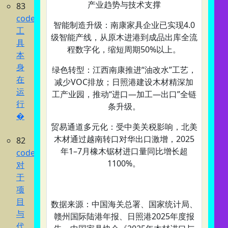
产业趋势与技术支撑‌
83
codex
智能制造升级‌：南康家具企业已实现4.0
工
级智能产线，从原木进港到成品出库全流
具
程数字化，缩短周期50%以上。
本
身
绿色转型‌：江西南康推进“油改水”工艺，
在
减少VOC排放；日照港建设木材精深加
运
工产业园，推动“进口—加工—出口”全链
行
条升级。
�
贸易通道多元化‌：受中美关税影响，北美
木材通过越南转口对华出口激增，2025
82
年1–7月橡木锯材进口量同比增长超
codex
1100%。
对
于
项
目
数据来源：中国海关总署、国家统计局、
与
赣州国际陆港年报、日照港2025年度报
代