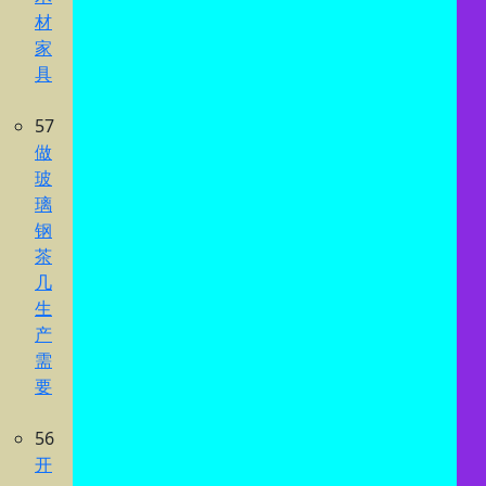
材
家
具
57
做
玻
璃
钢
茶
几
生
产
需
要
56
开