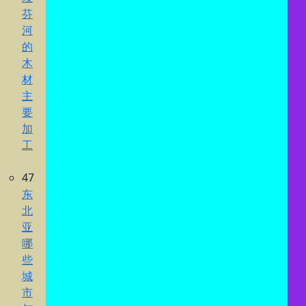
芬
河
的
木
材
主
要
加
工
47
东
北
亚
哪
些
城
市