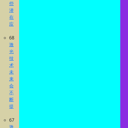
些
潜
在
应
68
激
光
技
术
未
来
会
不
断
提
67
激