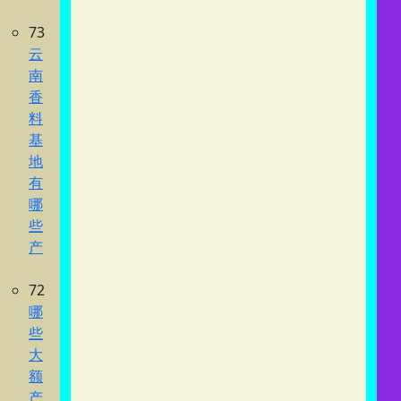
73
云
南
香
料
基
地
有
哪
些
产
72
哪
些
大
额
产