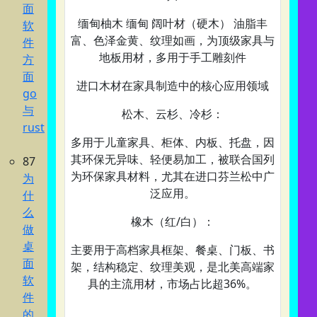
面
缅甸柚木‌ 缅甸 阔叶材（硬木） 油脂丰
软
富、色泽金黄、纹理如画，为顶级家具与
件
地板用材，多用于手工雕刻件
方
面
进口木材在家具制造中的核心应用领域‌
go
与
松木、云杉、冷杉‌：
rust
多用于‌儿童家具、柜体、内板、托盘‌，因
其环保无异味、轻便易加工，被联合国列
87
为环保家具材料，尤其在进口芬兰松中广
为
泛应用。
什
么
橡木（红/白）‌：
做
桌
主要用于‌高档家具框架、餐桌、门板、书
面
架‌，结构稳定、纹理美观，是北美高端家
软
具的主流用材，市场占比超36%。
件
的