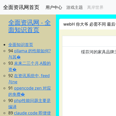
全面资讯网首页
用户中心
游戏主题
离岸世界
全面资讯网 - 全
webH 你大爷 必需不同 最后
面知识首页
全面知识首页
94
ollama 的性能如何?
绥芬河的家具品牌
与其�
93
未来二三个月,A股的
资�
92
在资讯系统中, feed
与ne
91
opencode zen 对应
的免费�
90
php性能问题主要是
编译
89
claude code 即便使