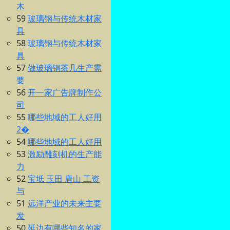
木
59
玻璃钢与传统木材家
具
58
玻璃钢与传统木材家
具
57
做玻璃钢茶几生产需
要
56
开一家广告牌制作公
司
55
哪些地域的工人好用
2�
54
哪些地域的工人好用
53
激励雕刻机的生产能
力
52
宝坻 玉田 唐山 工资
与
51
远洋产业的未来主要
发
50
延边有哪些知名的家