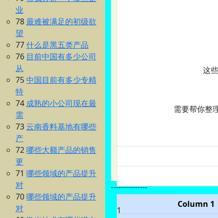
业
78
最难被满足的初级欲
望
77
什么是黑五类产品
76
目前中国有多少公司
从
这
75
中国目前有多少专精
特
74
成熟的小公司现在最
需要帮你整理
需
73
云南香料基地有哪些
产
72
哪些大额产品的销售
更
71
哪些领域的产品提升
对
---------------
70
哪些领域的产品提升
Column 1
对
1