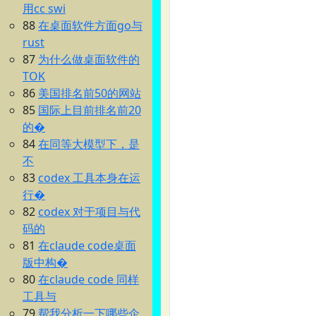
用cc swi
88
在桌面软件方面go与
rust
87
为什么做桌面软件的
TOK
86
美国排名前50的网站
85
国际上目前排名前20
的�
84
在同等大模型下，是
不
83
codex 工具本身在运
行�
82
codex 对于项目与代
码的
81
在claude code桌面
版中构�
80
在claude code 同样
工具与
79
帮我分析一下哪些企