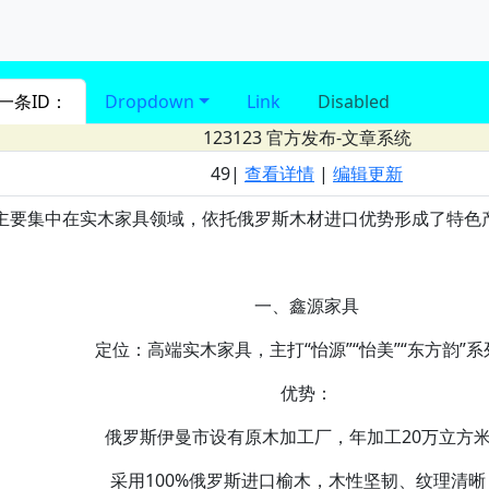
进入 nav导航
一条ID：
Dropdown
Link
Disabled
123123
官方发布-文章系统
49|
查看详情
|
编辑更新
主要集中在实木家具领域，依托俄罗斯木材进口优势形成了特色
一、鑫源家具‌
定位‌：高端实木家具，主打“怡源”“怡美”“东方韵”
优势‌：
俄罗斯伊曼市设有原木加工厂，年加工20万立方
采用100%俄罗斯进口榆木，木性坚韧、纹理清晰