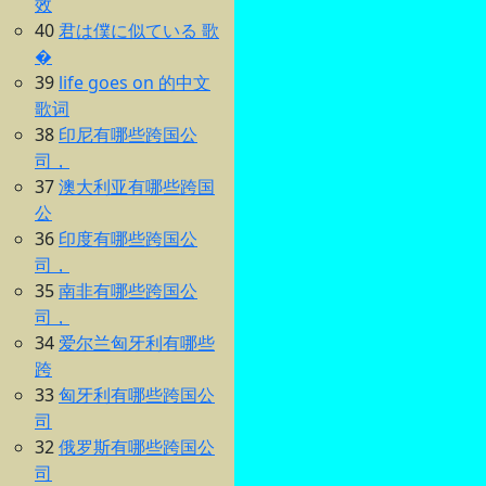
效
40
君は僕に似ている 歌
�
39
life goes on 的中文
歌词
38
印尼有哪些跨国公
司，
37
澳大利亚有哪些跨国
公
36
印度有哪些跨国公
司，
35
南非有哪些跨国公
司，
34
爱尔兰匈牙利有哪些
跨
33
匈牙利有哪些跨国公
司
32
俄罗斯有哪些跨国公
司