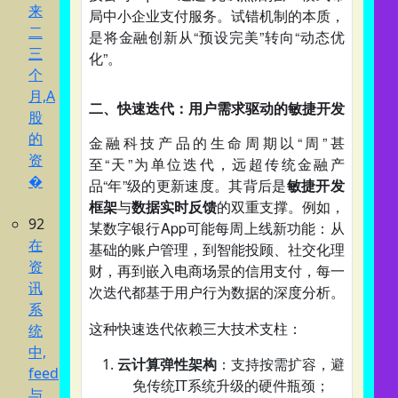
来
局中小企业支付服务。试错机制的本质，
二
是将金融创新从“预设完美”转向“动态优
三
化”。
个
月,A
二、快速迭代：用户需求驱动的敏捷开发
股
的
金融科技产品的生命周期以“周”甚
资
至“天”为单位迭代，远超传统金融产
�
品“年”级的更新速度。其背后是
敏捷开发
框架
与
数据实时反馈
的双重支撑。例如，
92
某数字银行App可能每周上线新功能：从
在
基础的账户管理，到智能投顾、社交化理
资
财，再到嵌入电商场景的信用支付，每一
讯
次迭代都基于用户行为数据的深度分析。
系
这种快速迭代依赖三大技术支柱：
统
中,
云计算弹性架构
：支持按需扩容，避
feed
免传统IT系统升级的硬件瓶颈；
与