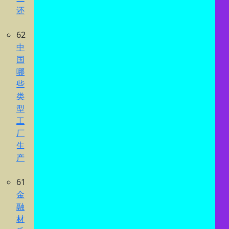
还
62
中
国
哪
些
类
型
工
厂
生
产
61
金
融
材