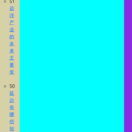
51
远
洋
产
业
的
未
来
主
要
发
50
延
边
有
哪
些
知