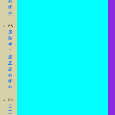
有
哪
些
65
服
装
生
产
未
来
还
有
哪
些
64
手
工