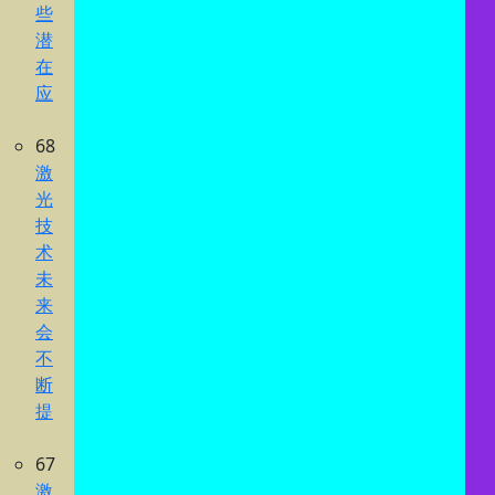
些
潜
在
应
68
激
光
技
术
未
来
会
不
断
提
67
激