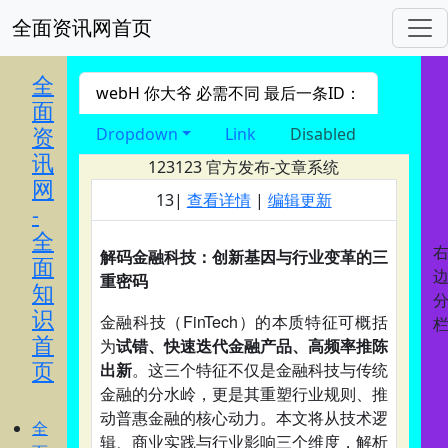
全面资讯网首页
进入 nav导航
全
webH 你大爷 必需不同 最后一条ID：
面
资
Dropdown
Link
Disabled
讯
123123
官方发布-文章系统
网
13|
查看详情
|
编辑更新
-
全
解码金融科技：创新基因与行业变革的三
面
重密码
知
识
金融科技（FinTech）的本质特征可概括
首
为
试错、快速迭代金融产品、高频率推陈
页
出新
。这三个特征不仅是金融科技与传统
金融的分水岭，更是其重塑行业规则、推
动普惠金融的核心动力。本文将从技术逻
全
辑、商业实践与行业影响三个维度，解析