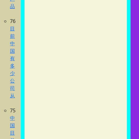
品
76
目
前
中
国
有
多
少
公
司
从
75
中
国
目