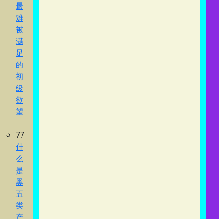
最
难
被
满
足
的
初
级
欲
望
77
什
么
是
黑
五
类
产