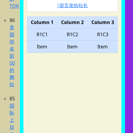
|留言发给站长
TOK
86
Column 1
Column 2
Column 3
美
国
R1C1
R1C2
R1C3
排
Item
Item
Item
名
前
50
的
网
站
85
国
际
上
目