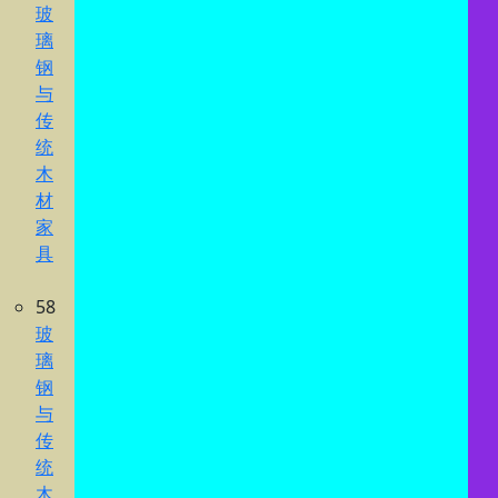
玻
璃
钢
与
传
统
木
材
家
具
58
玻
璃
钢
与
传
统
木