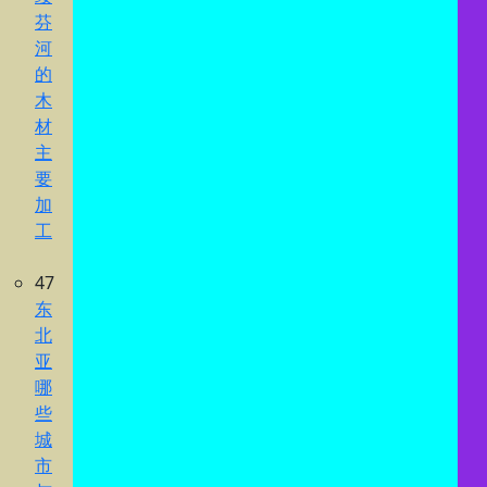
芬
河
的
木
材
主
要
加
工
47
东
北
亚
哪
些
城
市