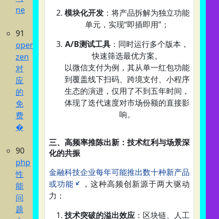
ne
模块化开发
：将产品拆解为独立功能
单元，实现“即插即用”；
91
A/B测试工具
：同时运行多个版本，
opencode
快速筛选最优方案。
zen
以微信支付为例，其从单一红包功能
对
到覆盖线下扫码、跨境支付、小程序
应
生态的演进，仅用了不到五年时间，
的
体现了迭代速度对市场份额的直接影
免
响。
费
�
三、高频率推陈出新：技术红利与场景深
90
化的共振
php
金融科技企业每年可能推出数十种新产品
性
或功能
，这种高频创新源于两大驱动
能
力：
问
题
技术突破的溢出效应
：区块链、人工