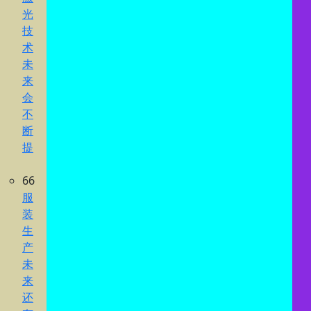
光
技
术
未
来
会
不
断
提
66
服
装
生
产
未
来
还