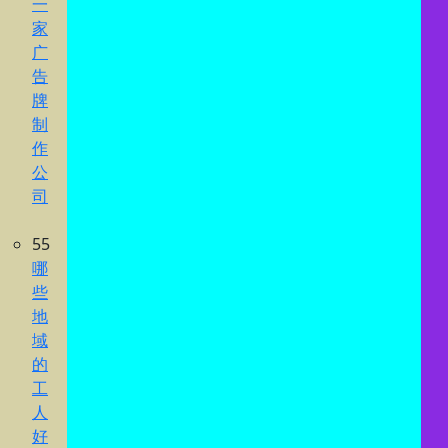
一
家
广
告
牌
制
作
公
司
55
哪
些
地
域
的
工
人
好