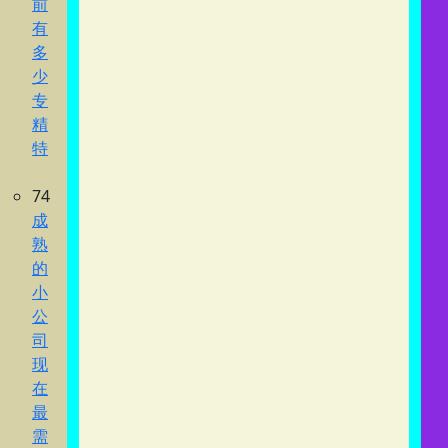
前
有
多
少
专
精
特
74
成
熟
的
小
公
司
现
在
最
需