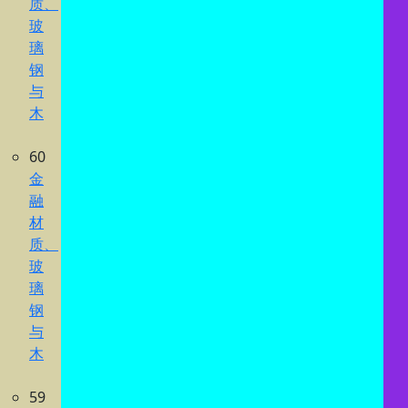
质、
玻
璃
钢
与
木
60
金
融
材
质、
玻
璃
钢
与
木
59