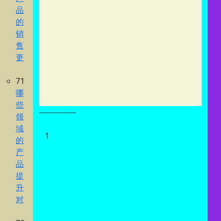
品
的
销
售
更
71
哪
些
---------------
领
域
1
的
产
品
提
升
对