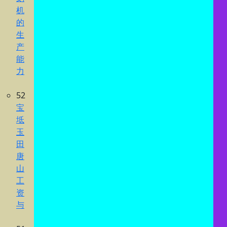
机
的
生
产
能
力
52
宝
坻
玉
田
唐
山
工
资
与