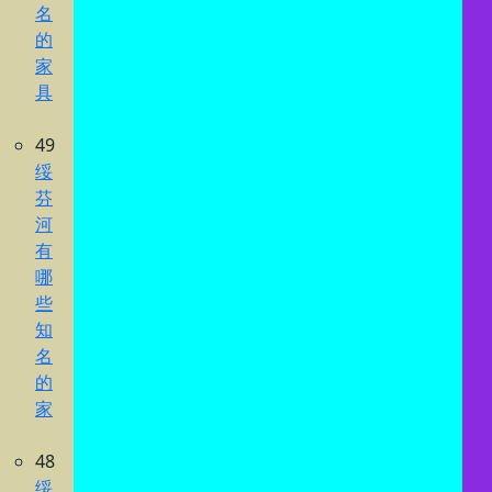
名
的
家
具
49
绥
芬
河
有
哪
些
知
名
的
家
48
绥