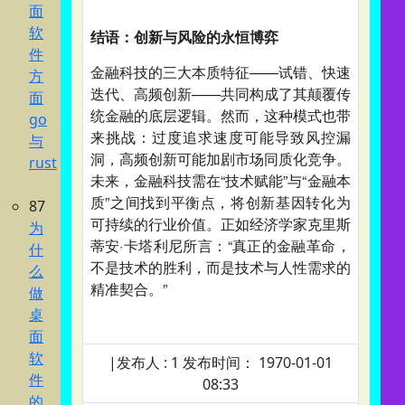
面
软
结语：创新与风险的永恒博弈
件
金融科技的三大本质特征——试错、快速
方
迭代、高频创新——共同构成了其颠覆传
面
统金融的底层逻辑。然而，这种模式也带
go
来挑战：过度追求速度可能导致风控漏
与
洞，高频创新可能加剧市场同质化竞争。
rust
未来，金融科技需在“技术赋能”与“金融本
质”之间找到平衡点，将创新基因转化为
87
可持续的行业价值。正如经济学家克里斯
为
蒂安·卡塔利尼所言：“真正的金融革命，
什
不是技术的胜利，而是技术与人性需求的
么
精准契合。”
做
桌
面
软
|发布人 : 1 发布时间： 1970-01-01
件
08:33
的