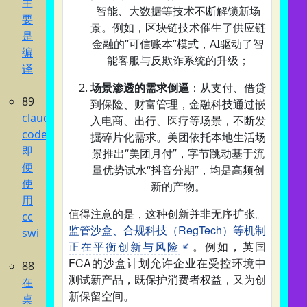
主
智能、大数据等技术不断解锁新场
要
景。例如，区块链技术催生了供应链
是
金融的“可信账本”模式，AI驱动了智
编
能客服与反欺诈系统的升级；
译
场景渗透的需求倒逼
：从支付、借贷
89
到保险、财富管理，金融科技通过嵌
claude
入电商、出行、医疗等场景，不断发
code
掘碎片化需求。美团依托本地生活场
即
景推出“美团月付”，字节跳动基于流
便
量优势试水“抖音分期”，均是高频创
使
新的产物。
用
值得注意的是，这种创新并非无序扩张。
cc
监管沙盒、合规科技（RegTech）等机制
swi
正在平衡创新与风险
。例如，英国
FCA的沙盒计划允许企业在受控环境中
88
测试新产品，既保护消费者权益，又为创
在
新保留空间。
桌