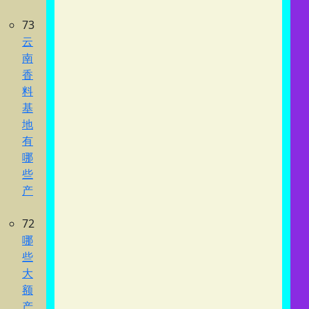
73
云
南
香
料
基
地
有
哪
些
产
72
哪
些
大
额
产