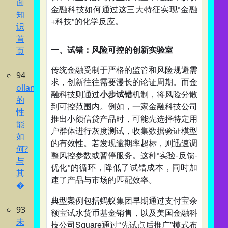
面
金融科技如何通过这三大特征实现“金融
知
+科技”的化学反应。
识
首
一、试错：风险可控的创新实验室
页
传统金融受制于严格的监管和风险规避需
94
求，创新往往需要漫长的论证周期。而金
ollama
融科技则通过
小步试错
机制，将风险分散
的
到可控范围内。例如，一家金融科技公司
性
推出小额信贷产品时，可能先选择特定用
能
户群体进行灰度测试，收集数据验证模型
如
的有效性。若发现逾期率超标，则迅速调
何?
整风控参数或暂停服务。这种“实验-反馈-
与
优化”的循环，降低了试错成本，同时加
其
速了产品与市场的匹配效率。
�
典型案例包括蚂蚁集团早期通过支付宝余
93
额宝试水货币基金销售，以及美国金融科
未
技公司Square通过“先试点后推广”模式布