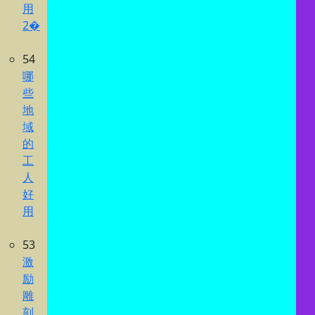
用
2�
54
哪
些
地
域
的
工
人
好
用
53
激
励
雕
刻