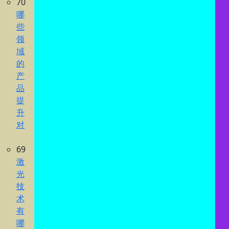
70
哪
些
领
域
的
产
品
提
升
对
69
激
光
技
术
有
哪