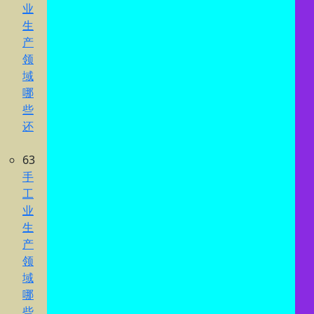
业
生
产
领
域
哪
些
还
63
手
工
业
生
产
领
域
哪
些