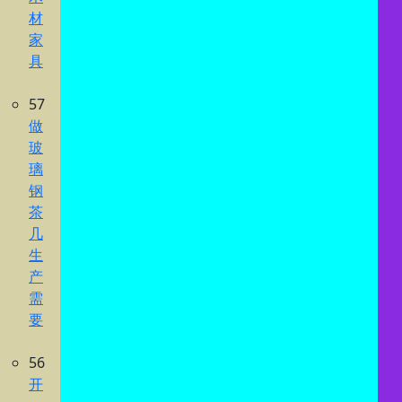
材
家
具
57
做
玻
璃
钢
茶
几
生
产
需
要
56
开