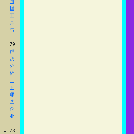
同
样
工
具
与
79
帮
我
分
析
一
下
哪
些
企
业
78