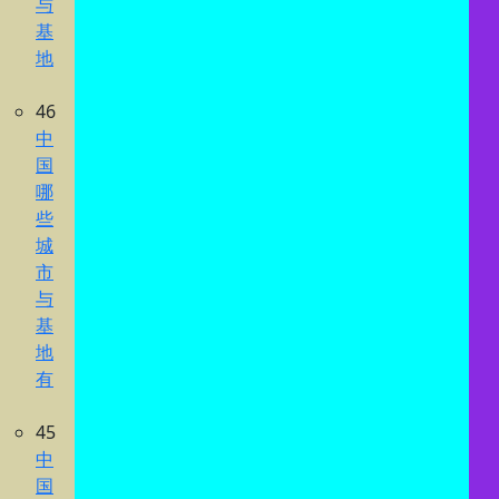
与
基
地
46
中
国
哪
些
城
市
与
基
地
有
45
中
国