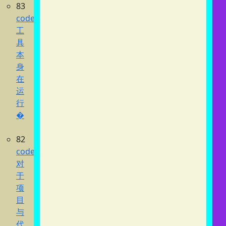
83
codex
工
具
本
身
在
运
行
�
82
codex
对
于
项
目
与
代