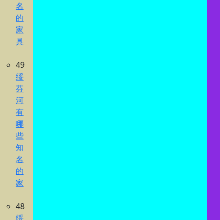
名
的
家
具
49
绥
芬
河
有
哪
些
知
名
的
家
48
绥