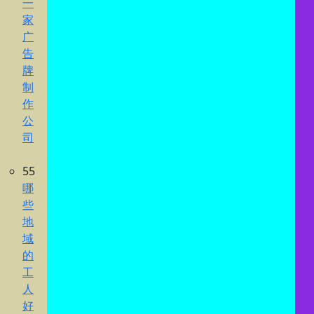
一
家
广
告
牌
制
作
公
司
55
哪
些
地
域
的
工
人
好