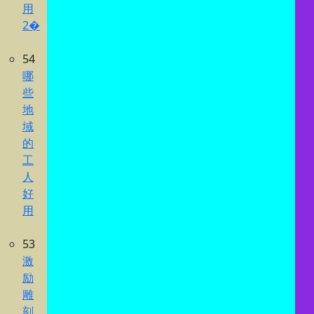
用
2�
54
哪
些
地
域
的
工
人
好
用
53
激
励
雕
刻