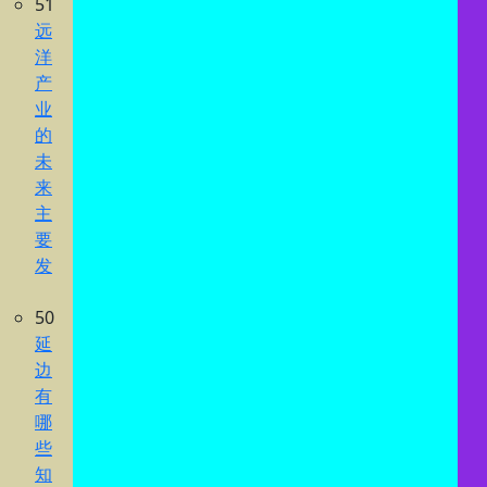
51
远
洋
产
业
的
未
来
主
要
发
50
延
边
有
哪
些
知