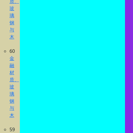
质、
玻
璃
钢
与
木
60
金
融
材
质、
玻
璃
钢
与
木
59