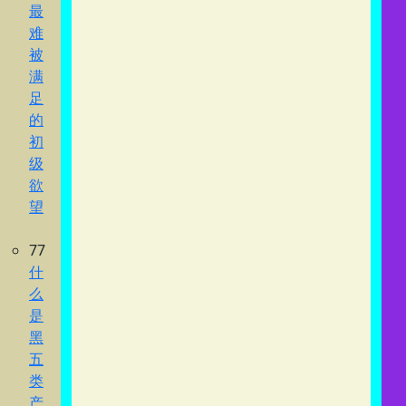
最
难
被
满
足
的
初
级
欲
望
77
什
么
是
黑
五
类
产