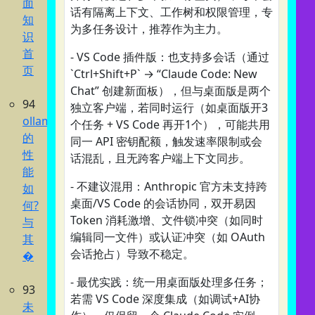
面
话有隔离上下文、工作树和权限管理，专
知
为多任务设计，推荐作为主力。
识
首
- VS Code 插件版：也支持多会话（通过
页
`Ctrl+Shift+P` → “Claude Code: New
Chat” 创建新面板），但与桌面版是两个
94
独立客户端，若同时运行（如桌面版开3
ollama
个任务 + VS Code 再开1个），可能共用
的
同一 API 密钥配额，触发速率限制或会
性
话混乱，且无跨客户端上下文同步。
能
- 不建议混用：Anthropic 官方未支持跨
如
桌面/VS Code 的会话协同，双开易因
何?
Token 消耗激增、文件锁冲突（如同时
与
编辑同一文件）或认证冲突（如 OAuth
其
会话抢占）导致不稳定。
�
- 最优实践：统一用桌面版处理多任务；
93
若需 VS Code 深度集成（如调试+AI协
未