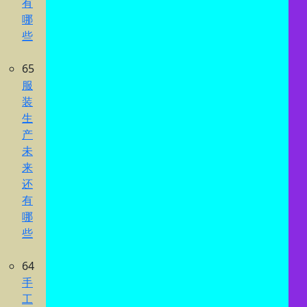
有
哪
些
65
服
装
生
产
未
来
还
有
哪
些
64
手
工