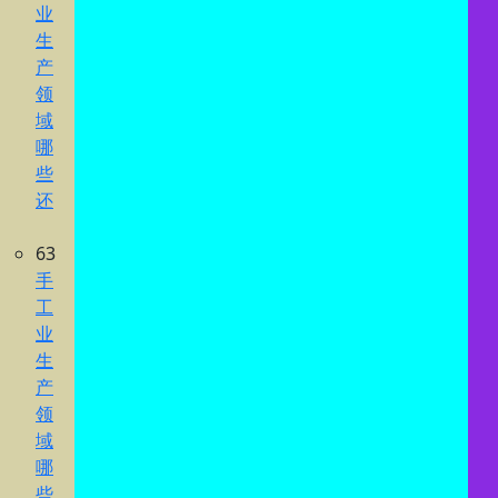
业
生
产
领
域
哪
些
还
63
手
工
业
生
产
领
域
哪
些