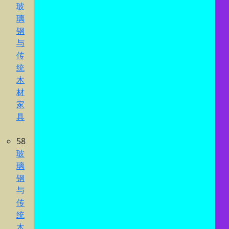
玻
璃
钢
与
传
统
木
材
家
具
58
玻
璃
钢
与
传
统
木