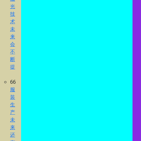
光
技
术
未
来
会
不
断
提
66
服
装
生
产
未
来
还