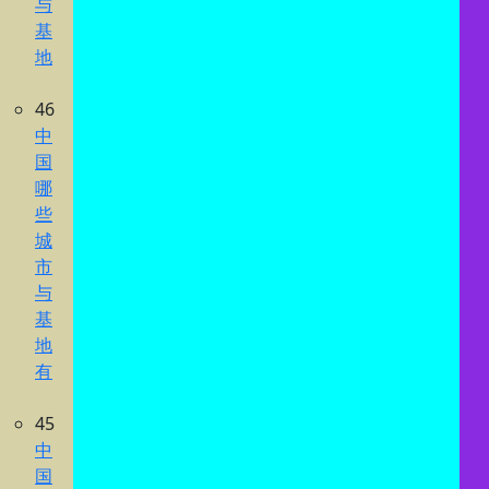
与
基
地
46
中
国
哪
些
城
市
与
基
地
有
45
中
国