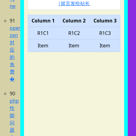
|留言发给站长
ne
91
Column 1
Column 2
Column 3
opencode
R1C1
R1C2
R1C3
zen
对
Item
Item
Item
应
的
免
费
�
90
php
性
能
问
题