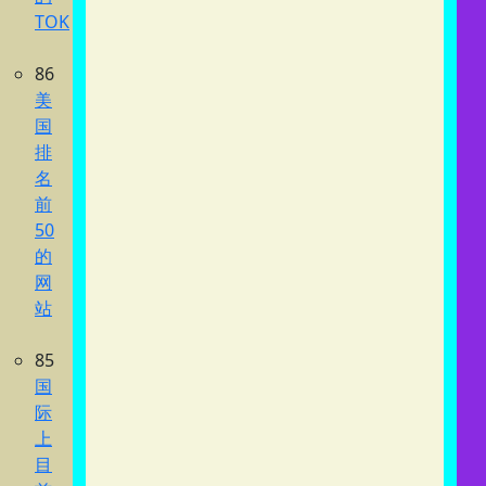
TOK
86
美
国
排
名
前
50
的
网
站
85
国
际
上
目