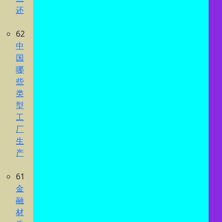
还
62
中
国
哪
些
类
型
工
厂
生
产
61
金
融
材