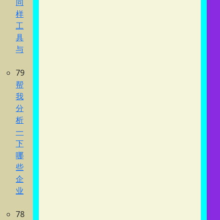
同
样
工
具
与
79
帮
我
分
析
一
下
哪
些
企
业
78