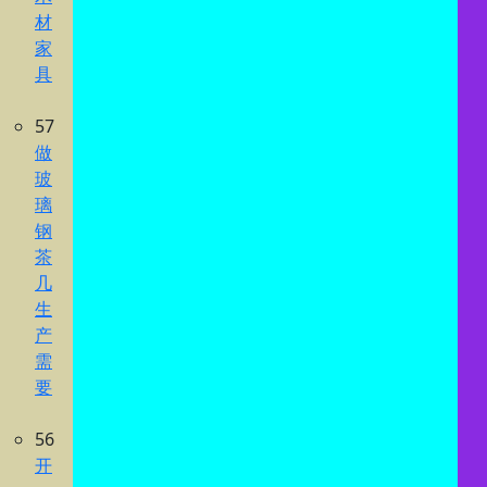
材
家
具
57
做
玻
璃
钢
茶
几
生
产
需
要
56
开