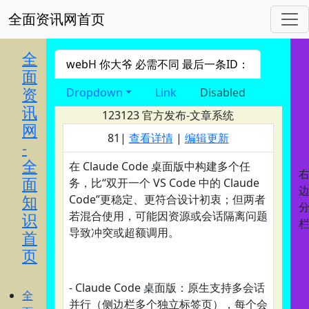
全面资讯网首页
进入 nav导航
全
webH 你大爷 必需不同 最后一条ID：
面
资
Dropdown
Link
Disabled
讯
123123
官方发布-文章系统
网
81|
查看详情
|
编辑更新
-
全
在 Claude Code 桌面版中构建多个任
面
务，比“双开一个 VS Code 中的 Claude
知
Code”更稳定、更符合设计初衷；但两者
若混合使用，可能因资源或会话隔离问题
识
导致冲突或超额调用。
首
页
- Claude Code 桌面版：原生支持多会话
全
并行（侧边栏多个独立标签页），每个会