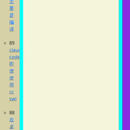
主
要
是
编
译
89
claude
code
即
便
使
用
cc
swi
88
在
桌