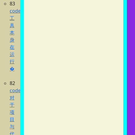
83
codex
工
具
本
身
在
运
行
�
82
codex
对
于
项
目
与
代