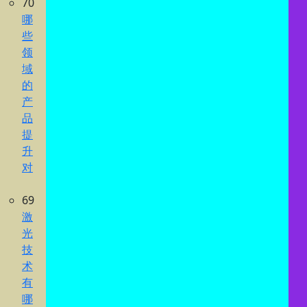
70
哪
些
领
域
的
产
品
提
升
对
69
激
光
技
术
有
哪