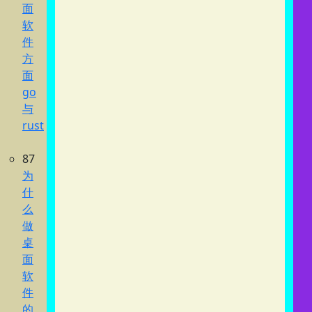
面
软
件
方
面
go
与
rust
87
为
什
么
做
桌
面
软
件
的