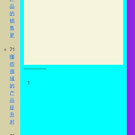
品
的
销
售
更
71
哪
些
---------------
领
域
1
的
产
品
提
升
对