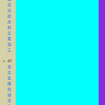
芬
河
的
木
材
主
要
加
工
47
东
北
亚
哪
些
城
市