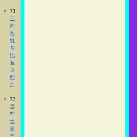
73
云
南
香
料
基
地
有
哪
些
产
72
哪
些
大
额
产