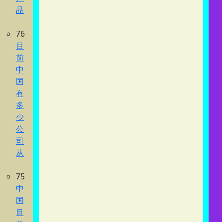
品
76
目
前
中
国
有
多
少
公
司
从
75
中
国
目