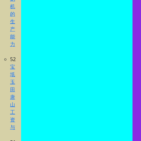
机
的
生
产
能
力
52
宝
坻
玉
田
唐
山
工
资
与