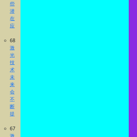
些
潜
在
应
68
激
光
技
术
未
来
会
不
断
提
67
激