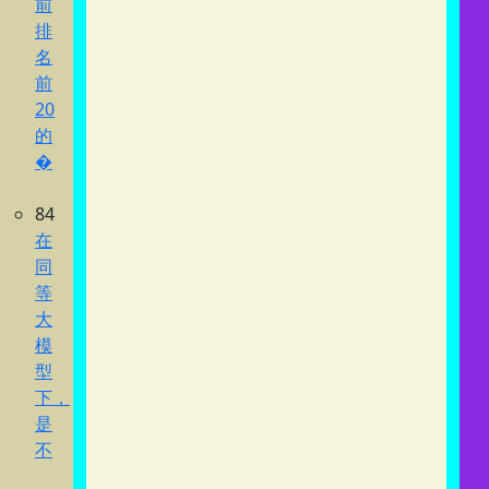
前
排
名
前
20
的
�
84
在
同
等
大
模
型
下，
是
不