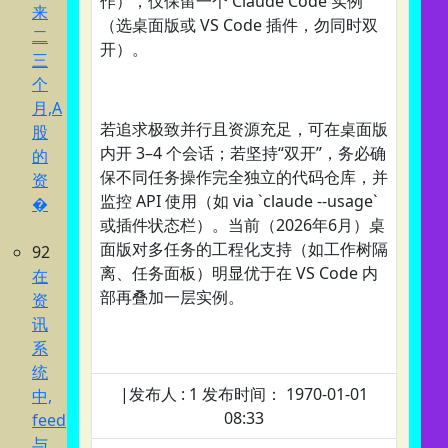
作），仅保留一个 Claude Code 实例
来
（选桌面版或 VS Code 插件，勿同时双
二
开）。
三
个
月,A
若追求极致并行且资源充足，可在桌面版
股
内开 3–4 个会话；若坚持“双开”，务必确
的
保不同任务操作完全独立的代码仓库，并
资
监控 API 使用（如 via `claude --usage`
�
或插件状态栏）。当前（2026年6月）桌
面版对多任务的工程化支持（如工作树隔
92
离、任务面板）明显优于在 VS Code 内
在
部再叠加一层实例。
资
讯
系
统
|发布人 : 1 发布时间： 1970-01-01
中,
08:33
feed
与