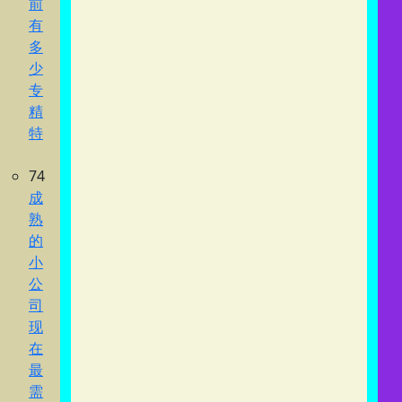
前
有
多
少
专
精
特
74
成
熟
的
小
公
司
现
在
最
需