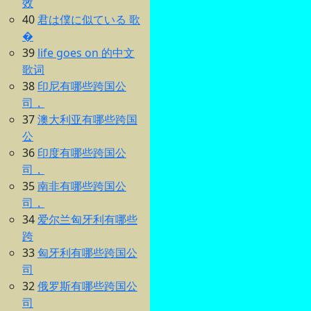
效
40
君は僕に似ている 歌
�
39
life goes on 的中文
歌词
38
印尼有哪些跨国公
司，
37
澳大利亚有哪些跨国
公
36
印度有哪些跨国公
司，
35
南非有哪些跨国公
司，
34
爱尔兰匈牙利有哪些
跨
33
匈牙利有哪些跨国公
司
32
俄罗斯有哪些跨国公
司