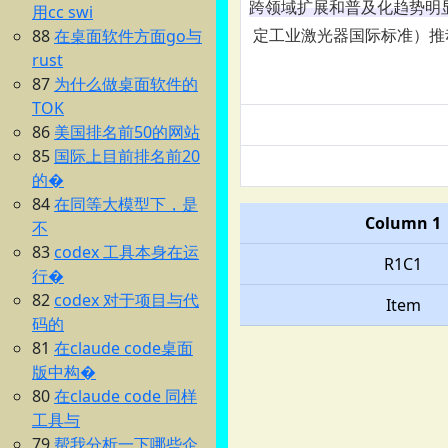
跨领域扩展和普及化趋势明
用cc swi
88
在桌面软件方面go与
定
工业激光器国际标准
）推
rust
87
为什么做桌面软件的
TOK
86
美国排名前50的网站
85
国际上目前排名前20
的�
84
在同等大模型下，是
Column 1
不
83
codex 工具本身在运
R1C1
行�
82
codex 对于项目与代
Item
码的
81
在claude code桌面
版中构�
80
在claude code 同样
工具与
79
帮我分析一下哪些企