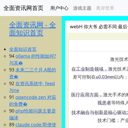
全面资讯网首页
用户中心
游戏主题
离岸世界
全面资讯网 - 全
webH 你大爷 必需不同 最后
面知识首页
全面知识首页
94
ollama 的性能如何?
激光技
与其�
93
未来二三个月,A股的
在工业制造领域，
‌激光技
资�
差可控制在‌
±0.03mm
‌以内
92
在资讯系统中, feed
与ne
医疗应用方面，
‌激光手术
91
opencode zen 对应
视患者
‌等特殊
的免费�
90
php性能问题主要是
技术融合与创新是核心驱动
编译
技术门槛；产
89
claude code 即便使