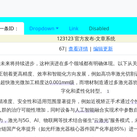
进入 nav导航
一条ID：
Dropdown
Link
Disabled
123123
官方发布-文章系统
67|
查看详情
|
编辑更新
术未来将持续进步，这种演进在多个领域都有明确体现。以下从
术正朝着更高精度、效率和智能化方向发展，例如
高功率激光切割
；
超快激光微加工
精度达‌
0.001mm级
‌，而
增材制造
通过
多激光器
字化和柔性化转型。‌
1
的精准度、安全性和适用范围显著提升，例如近视矫正手术通过‌
个
人群的治疗可能性增加，同时设备与‌
人工智能
‌融合实现术中参数
力，
‌激光与
5G
、
AI
、
物联网
等技术结合催生“‌
云激光
‌”服务模式
业链国产化率提升（如
光纤激光器核心器件
国产化率超85%）进