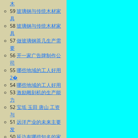
木
59
玻璃钢与传统木材家
具
58
玻璃钢与传统木材家
具
57
做玻璃钢茶几生产需
要
56
开一家广告牌制作公
司
55
哪些地域的工人好用
2�
54
哪些地域的工人好用
53
激励雕刻机的生产能
力
52
宝坻 玉田 唐山 工资
与
51
远洋产业的未来主要
发
50
延边有哪些知名的家